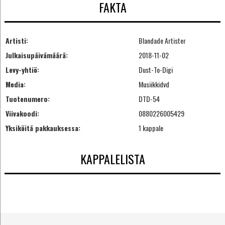
FAKTA
Artisti:
Blandade Artister
Julkaisupäivämäärä:
2018-11-02
Levy-yhtiö:
Dust-To-Digi
Media:
Musiikkidvd
Tuotenumero:
DTD-54
Viivakoodi:
0880226005429
Yksiköitä pakkauksessa:
1 kappale
KAPPALELISTA