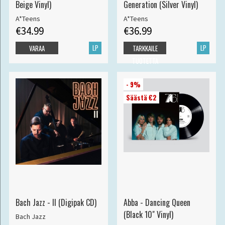
Beige Vinyl)
Generation (Silver Vinyl)
A*Teens
A*Teens
€34.99
€36.99
LP
LP
VARAA
TARKKAILE
TUOTETTA
- 9%
Säästä €2
Bach Jazz - II (Digipak CD)
Abba - Dancing Queen
(Black 10" Vinyl)
Bach Jazz