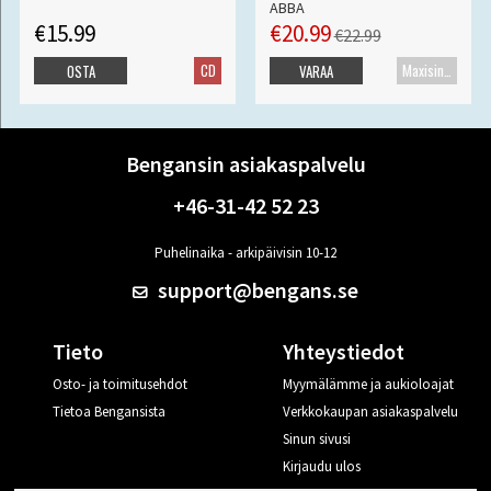
ABBA
€15.99
€20.99
€22.99
CD
Maxisingle
OSTA
VARAA
Bengansin asiakaspalvelu
+46-31-42 52 23
Puhelinaika - arkipäivisin 10-12
support@bengans.se
Tieto
Yhteystiedot
Osto- ja toimitusehdot
Myymälämme ja aukioloajat
Tietoa Bengansista
Verkkokaupan asiakaspalvelu
Sinun sivusi
Kirjaudu ulos