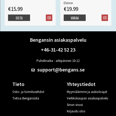
Eleine
€15.99
€19.99
CD
CD
OSTA
VARAA
Bengansin asiakaspalvelu
+46-31-42 52 23
Puhelinaika - arkipäivisin 10-12
support@bengans.se
Tieto
Yhteystiedot
Osto- ja toimitusehdot
Myymälämme ja aukioloajat
Tietoa Bengansista
Verkkokaupan asiakaspalvelu
Sinun sivusi
Kirjaudu ulos