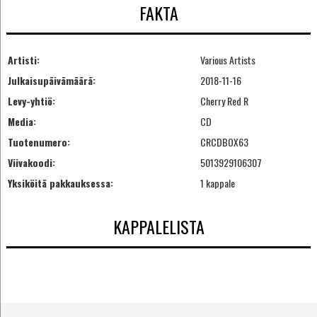
FAKTA
Artisti:
Various Artists
Julkaisupäivämäärä:
2018-11-16
Levy-yhtiö:
Cherry Red R
Media:
CD
Tuotenumero:
CRCDBOX63
Viivakoodi:
5013929106307
Yksiköitä pakkauksessa:
1 kappale
KAPPALELISTA