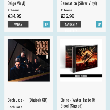
Beige Vinyl)
Generation (Silver Vinyl)
A*Teens
A*Teens
€34.99
€36.99
LP
LP
VARAA
TARKKAILE
TUOTETTA
Bach Jazz - II (Digipak CD)
Eleine - Water Taste Of
Blood (Signed)
Bach Jazz