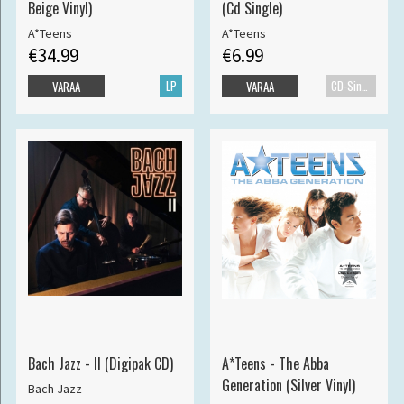
Beige Vinyl)
(Cd Single)
A*Teens
A*Teens
€34.99
€6.99
LP
CD-Single
VARAA
VARAA
Bach Jazz - II (Digipak CD)
A*Teens - The Abba
Generation (Silver Vinyl)
Bach Jazz