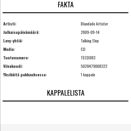
FAKTA
Artisti:
Blandade Artister
Julkaisupäivämäärä:
2009-09-14
Levy-yhtiö:
Talking Elep
Media:
CD
Tuotenumero:
TECD083
Viivakoodi:
5028479008322
Yksiköitä pakkauksessa:
1 kappale
KAPPALELISTA