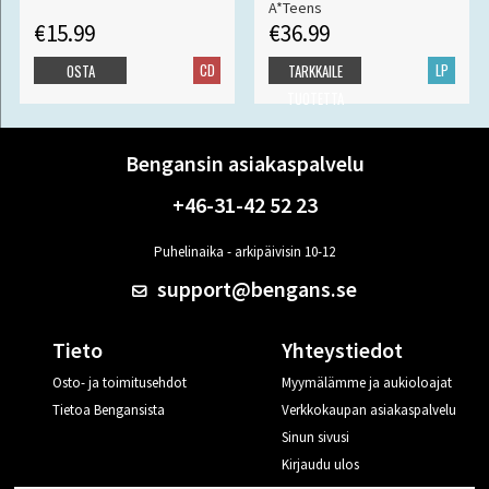
A*Teens
€15.99
€36.99
CD
LP
OSTA
TARKKAILE
TUOTETTA
Bengansin asiakaspalvelu
+46-31-42 52 23
Puhelinaika - arkipäivisin 10-12
support@bengans.se
Tieto
Yhteystiedot
Osto- ja toimitusehdot
Myymälämme ja aukioloajat
Tietoa Bengansista
Verkkokaupan asiakaspalvelu
Sinun sivusi
Kirjaudu ulos