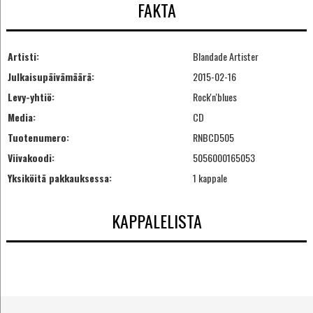
FAKTA
Artisti:
Blandade Artister
Julkaisupäivämäärä:
2015-02-16
Levy-yhtiö:
Rock'n'blues
Media:
CD
Tuotenumero:
RNBCD505
Viivakoodi:
5056000165053
Yksiköitä pakkauksessa:
1 kappale
KAPPALELISTA