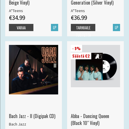
Beige Vinyl)
Generation (Silver Vinyl)
A*Teens
A*Teens
€34.99
€36.99
LP
LP
VARAA
TARKKAILE
TUOTETTA
- 9%
Säästä €2
Bach Jazz - II (Digipak CD)
Abba - Dancing Queen
(Black 10" Vinyl)
Bach Jazz