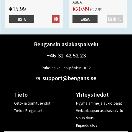
ABBA
€15.99
€20.99
€22.99
CD
Maxisingle
OSTA
VARAA
Bengansin asiakaspalvelu
+46-31-42 52 23
Puhelinaika - arkipäivisin 10-12
support@bengans.se
Tieto
Yhteystiedot
Osto- ja toimitusehdot
Myymälämme ja aukioloajat
Tietoa Bengansista
Verkkokaupan asiakaspalvelu
Sinun sivusi
Kirjaudu ulos