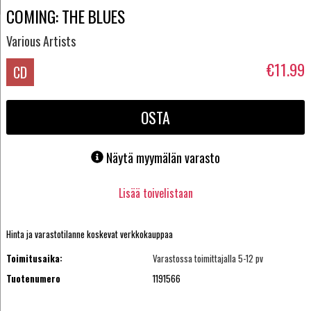
COMING: THE BLUES
Various Artists
€11.99
CD
OSTA
Näytä myymälän varasto
Lisää toivelistaan
Hinta ja varastotilanne koskevat verkkokauppaa
Toimitusaika:
Varastossa toimittajalla 5-12 pv
Tuotenumero
1191566