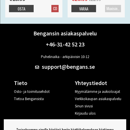
CD
Maxisingle
OSTA
VARAA
Bengansin asiakaspalvelu
+46-31-42 52 23
Puhelinaika - arkipäivisin 10-12
support@bengans.se
Tieto
Yhteystiedot
Osto- ja toimitusehdot
Myymälämme ja aukioloajat
Tietoa Bengansista
Verkkokaupan asiakaspalvelu
Sinun sivusi
Kirjaudu ulos
Haluan vinkkejä Bengansilta
Tarjoaksemme sinulle kävijänä hyvän käyttökokemuksen käytämme