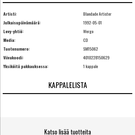
Artisti:
Blandade Artister
Julkaisupäivämäärä:
1992-05-01
Levy-yhtiö:
Wergo
Media:
CD
Tuotenumero:
SM15062
Viivakoodi:
4010228150629
Yksiköitä pakkauksessa:
1 kappale
KAPPALELISTA
Katso lisää tuotteita