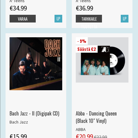
A*Teens
A*Teens
€34.99
€36.99
LP
LP
VARAA
TARKKAILE
TUOTETTA
- 9%
Säästä €2
Bach Jazz - II (Digipak CD)
Abba - Dancing Queen
(Black 10" Vinyl)
Bach Jazz
ABBA
€15.99
€20.99
€22.99