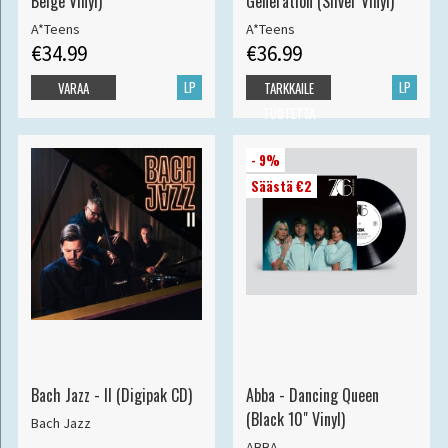
Beige Vinyl)
Generation (Silver Vinyl)
A*Teens
A*Teens
€34.99
€36.99
LP
LP
VARAA
TARKKAILE
TUOTETTA
- 9%
Säästä €2
Bach Jazz - II (Digipak CD)
Abba - Dancing Queen
(Black 10" Vinyl)
Bach Jazz
ABBA