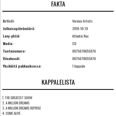
FAKTA
Artisti:
Various Artists
Julkaisupäivämäärä:
2018-10-19
Levy-yhtiö:
Atlantic Rec
Media:
CD
Tuotenumero:
0075678655876
Viivakoodi:
0075678655876
Yksiköitä pakkauksessa:
1 kappale
KAPPALELISTA
1. THE GREATEST SHOW
2. A MILLION DREAMS
3. A MILLION DREAMS REPRISE
4. COME ALIVE