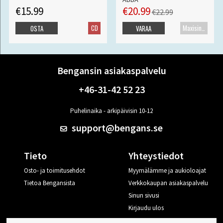
€15.99
€20.99
€22.99
CD
Maxisingle
OSTA
VARAA
Bengansin asiakaspalvelu
+46-31-42 52 23
Puhelinaika - arkipäivisin 10-12
support@bengans.se
Tieto
Yhteystiedot
Osto- ja toimitusehdot
Myymälämme ja aukioloajat
Tietoa Bengansista
Verkkokaupan asiakaspalvelu
Sinun sivusi
Kirjaudu ulos