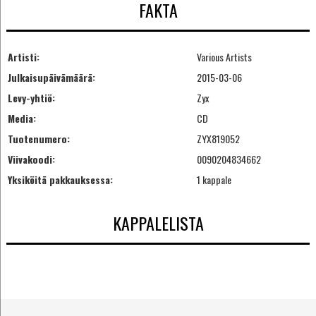
FAKTA
Artisti:
Various Artists
Julkaisupäivämäärä:
2015-03-06
Levy-yhtiö:
Zyx
Media:
CD
Tuotenumero:
ZYX819052
Viivakoodi:
0090204834662
Yksiköitä pakkauksessa:
1 kappale
KAPPALELISTA