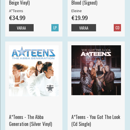
Beige Vinyl)
Blood (Signed)
A*Teens
Eleine
€34.99
€19.99
LP
CD
VARAA
VARAA
A*Teens - The Abba
A*Teens - You Got The Look
Generation (Silver Vinyl)
(Cd Single)