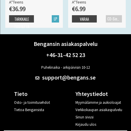
A*Teens
A*Teens
€36.99
€6.99
LP
CD-Single
TARKKAILE
VARAA
TUOTETTA
Bengansin asiakaspalvelu
+46-31-42 52 23
Puhelinaika - arkipäivisin 10-12
support@bengans.se
Tieto
Yhteystiedot
Osto- ja toimitusehdot
Myymälämme ja aukioloajat
Tietoa Bengansista
Verkkokaupan asiakaspalvelu
Sinun sivusi
Kirjaudu ulos