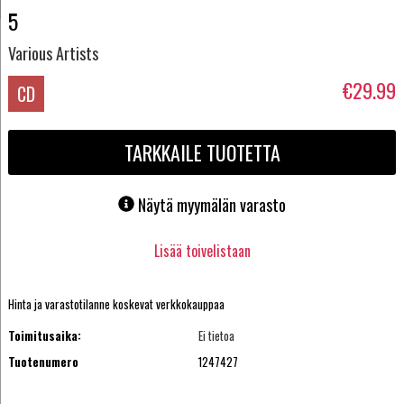
5
Various Artists
€29.99
CD
TARKKAILE TUOTETTA
Näytä myymälän varasto
Lisää toivelistaan
Hinta ja varastotilanne koskevat verkkokauppaa
Toimitusaika:
Ei tietoa
Tuotenumero
1247427