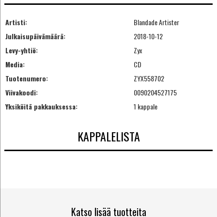
Artisti:
Blandade Artister
Julkaisupäivämäärä:
2018-10-12
Levy-yhtiö:
Zyx
Media:
CD
Tuotenumero:
ZYX558702
Viivakoodi:
0090204527175
Yksiköitä pakkauksessa:
1 kappale
KAPPALELISTA
Katso lisää tuotteita