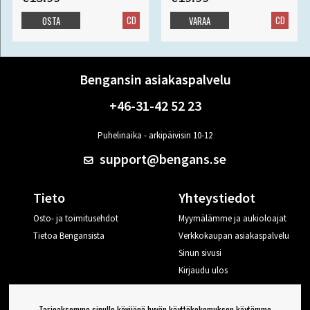
CD
CD
OSTA
VARAA
Bengansin asiakaspalvelu
+46-31-42 52 23
Puhelinaika - arkipäivisin 10-12
support@bengans.se
Tieto
Yhteystiedot
Osto- ja toimitusehdot
Myymälämme ja aukioloajat
Tietoa Bengansista
Verkkokaupan asiakaspalvelu
Sinun sivusi
Kirjaudu ulos
Haluan vinkkejä Bengansilta
Tarjoaksemme sinulle kävijänä hyvän käyttökokemuksen käytämme