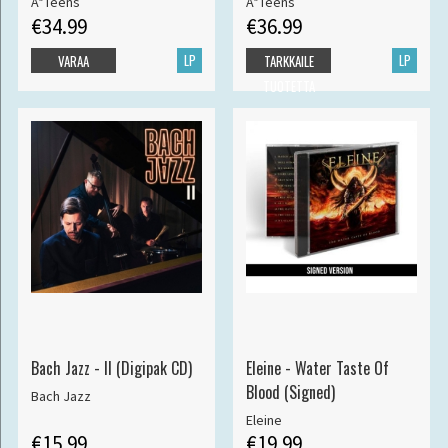
A*Teens
A*Teens
€34.99
€36.99
LP
LP
VARAA
TARKKAILE
TUOTETTA
Bach Jazz - II (Digipak CD)
Eleine - Water Taste Of
Blood (Signed)
Bach Jazz
Eleine
€15.99
€19.99