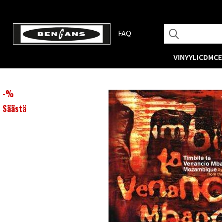
FAQ
VINYYLI
CD
MC
-
%
Säästä