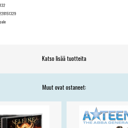
132
228151329
pale
Katso lisää tuotteita
Muut ovat ostaneet: