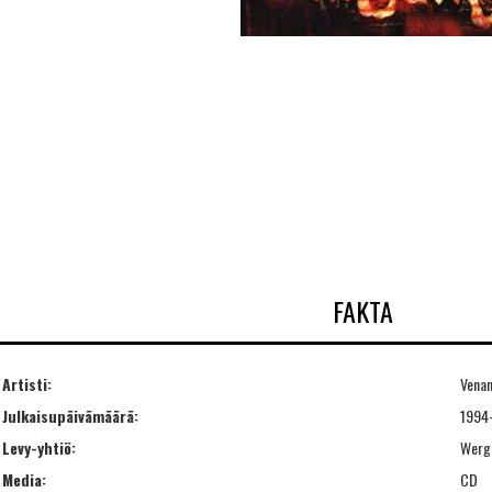
FAKTA
Artisti:
Vena
Julkaisupäivämäärä:
1994
Levy-yhtiö:
Werg
Media:
CD