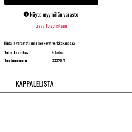
Näytä myymälän varasto
Lisää toivelistaan
Hinta ja varastotilanne koskevat verkkokauppaa
Toimitusaika:
Ei tietoa
Tuotenumero
3332971
KAPPALELISTA