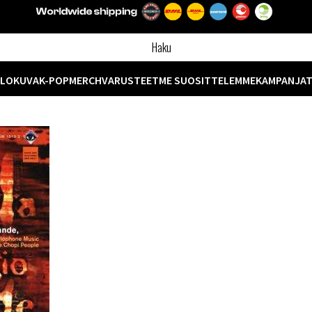
ELOKUVA
K-POP
MERCH
VARUSTEET
ME SUOSITTELEMME
KAMPANJA