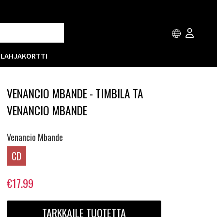
T
LAHJAKORTTI
VENANCIO MBANDE - TIMBILA TA
VENANCIO MBANDE
Venancio Mbande
CD
€17.99
TARKKAILE TUOTETTA