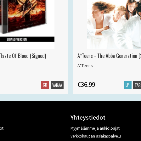
 Taste Of Blood (Signed)
A*Teens - The Abba Generation (S
A*Teens
€36.99
CD
LP
VARAA
TAR
Yhteystiedot
ot
Myymälämme ja aukioloajat
Verkkokaupan asiakaspalvelu