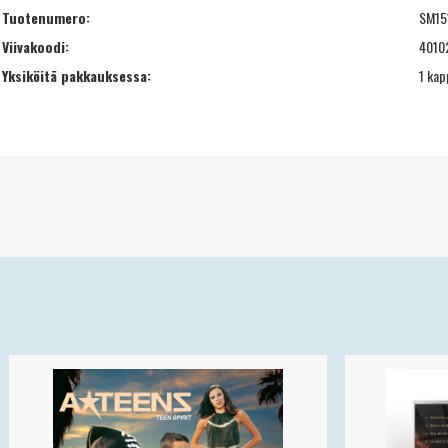
Tuotenumero:
SM15
Viivakoodi:
4010
Yksiköitä pakkauksessa:
1 kap