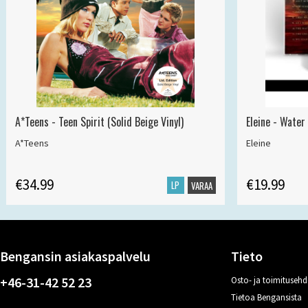
A*Teens - Teen Spirit (Solid Beige Vinyl)
Eleine - Water
A*Teens
Eleine
€34.99
€19.99
LP
VARAA
Bengansin asiakaspalvelu
Tieto
+46-31-42 52 23
Osto- ja toimitusehd
Tietoa Bengansista