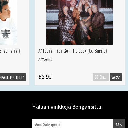
ilver Vinyl)
A*Teens - You Got The Look (Cd Single)
A*Teens
€6.99
CD-Single
KKAILE TUOTETTA
VARAA
Haluan vinkkejä Bengansilta
OK