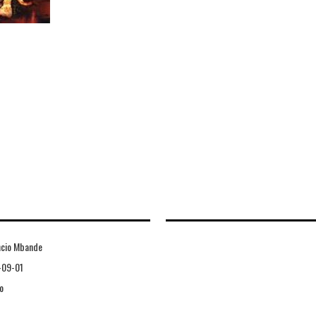
ncio Mbande
-09-01
o