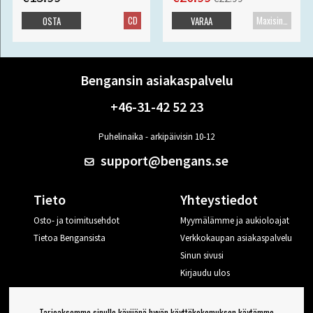
CD
Maxisingle
OSTA
VARAA
Bengansin asiakaspalvelu
+46-31-42 52 23
Puhelinaika - arkipäivisin 10-12
support@bengans.se
Tieto
Yhteystiedot
Osto- ja toimitusehdot
Myymälämme ja aukioloajat
Tietoa Bengansista
Verkkokaupan asiakaspalvelu
Sinun sivusi
Kirjaudu ulos
Haluan vinkkejä Bengansilta
Tarjoaksemme sinulle kävijänä hyvän käyttökokemuksen käytämme