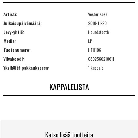
Artisti:
Vester Koza
Julkaisupäivämäärä:
2018-11-23
Levy-yhtiö:
Houndstooth
Media:
LP
Tuotenumero:
HTH106
Viivakoodi:
0802560210611
Yksiköitä pakkauksessa:
1 kappale
KAPPALELISTA
Katso lisää tuotteita