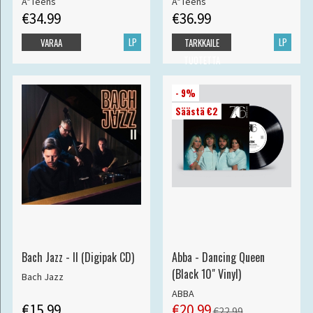
A*Teens
A*Teens
€34.99
€36.99
LP
LP
VARAA
TARKKAILE
TUOTETTA
- 9%
Säästä €2
Bach Jazz - II (Digipak CD)
Abba - Dancing Queen
(Black 10" Vinyl)
Bach Jazz
ABBA
€15.99
€20.99
€22.99