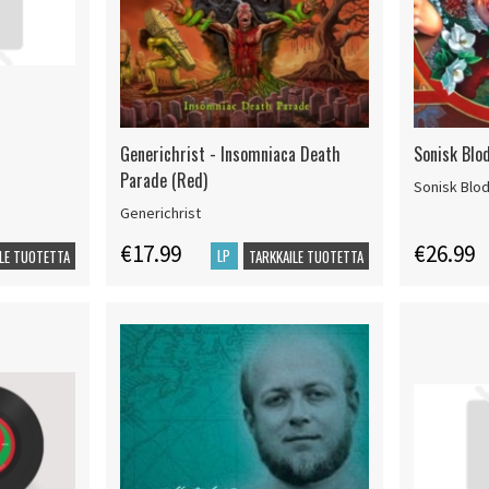
Generichrist - Insomniaca Death
Sonisk Blod
Parade (Red)
Sonisk Blo
Generichrist
€17.99
€26.99
LP
LE TUOTETTA
TARKKAILE TUOTETTA