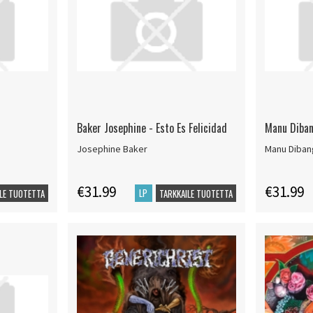
Baker Josephine - Esto Es Felicidad
Manu Diban
Josephine Baker
Manu Diba
€31.99
€31.99
LP
LE TUOTETTA
TARKKAILE TUOTETTA