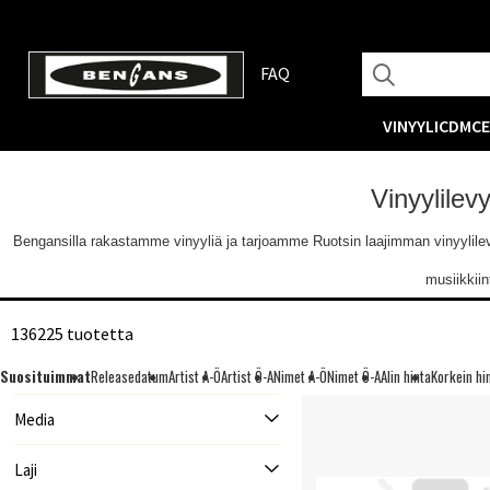
FAQ
VINYYLI
CD
MC
Vinyylilev
Bengansilla rakastamme vinyyliä ja tarjoamme Ruotsin laajimman vinyylilevyva
musiikkii
136225 tuotetta
Suosituimmat
Releasedatum
Artist A-Ö
Artist Ö-A
Nimet A-Ö
Nimet Ö-A
Alin hinta
Korkein hi
Media
Laji