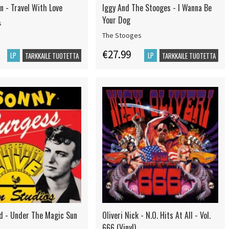
n - Travel With Love
Iggy And The Stooges - I Wanna Be
Your Dog
s
The Stooges
€27.99
LP
LP
TARKKAILE TUOTETTA
TARKKAILE TUOTETTA
d - Under The Magic Sun
Oliveri Nick - N.O. Hits At All - Vol.
666 (Vinyl)