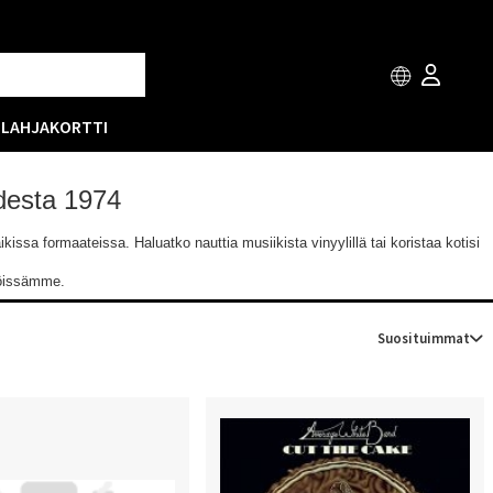
T
LAHJAKORTTI
odesta 1974
issa formaateissa. Haluatko nauttia musiikista vinyylillä tai koristaa kotisi
löissämme.
Suosituimmat