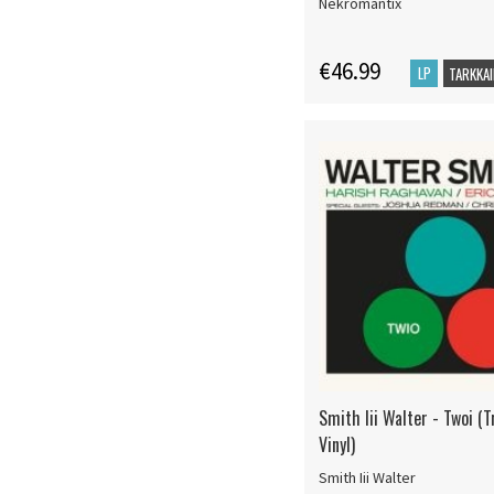
Nekromantix
€46.99
LP
TARKKAI
Smith Iii Walter - Twoi (T
Vinyl)
Smith Iii Walter