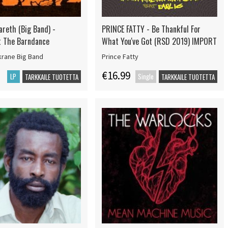
areth (Big Band) -
PRINCE FATTY - Be Thankful For
At The Barndance
What You've Got (RSD 2019) IMPORT
krane Big Band
Prince Fatty
€16.99
LP
Single
TARKKAILE TUOTETTA
TARKKAILE TUOTETTA