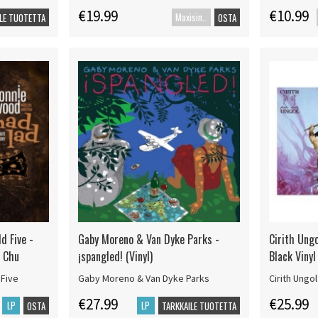
€19.99
€10.99
Maxisingle
LE TUOTETTA
OSTA
d Five -
Gaby Moreno & Van Dyke Parks -
Cirith Ungo
o Chu
¡spangled! (Vinyl)
Black Vinyl
 Five
Gaby Moreno & Van Dyke Parks
Cirith Ungol
€27.99
€25.99
LP
LP
OSTA
TARKKAILE TUOTETTA