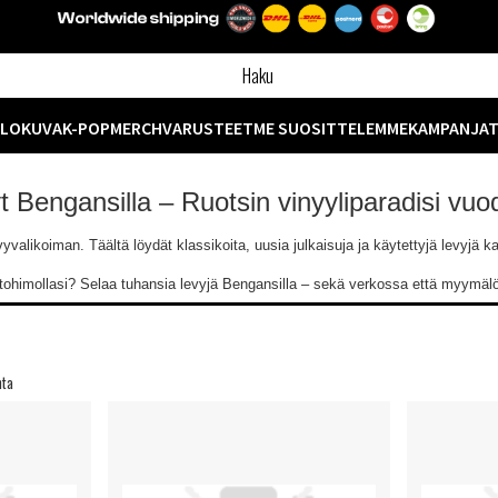
ELOKUVA
K-POP
MERCH
VARUSTEET
ME SUOSITTELEMME
KAMPANJA
yt Bengansilla – Ruotsin vinyyliparadisi vu
likoiman. Täältä löydät klassikoita, uusia julkaisuja ja käytettyjä levyjä kaik
ntohimollasi? Selaa tuhansia levyjä Bengansilla – sekä verkossa että myymä
nta