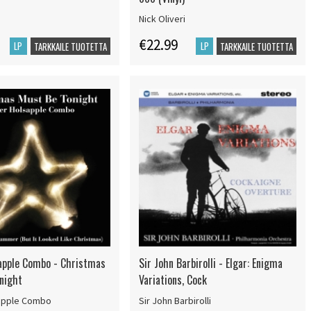
Nick Oliveri
€22.99
LP
LP
TARKKAILE TUOTETTA
TARKKAILE TUOTETTA
apple Combo - Christmas
Sir John Barbirolli - Elgar: Enigma
night
Variations, Cock
apple Combo
Sir John Barbirolli