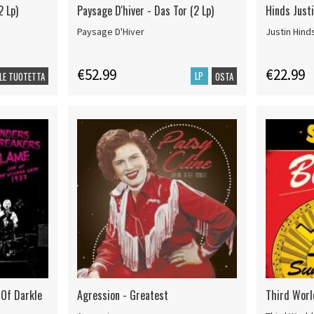
2 Lp)
Paysage D'hiver - Das Tor (2 Lp)
Hinds Justi
Paysage D'Hiver
Justin Hind
€52.99
€22.99
LP
LE TUOTETTA
OSTA
 Of Darkle
Agression - Greatest
Third Worl