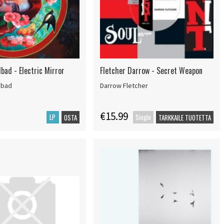
bad - Electric Mirror
Fletcher Darrow - Secret Weapon
dbad
Darrow Fletcher
€15.99
LP
Single
OSTA
TARKKAILE TUOTETTA