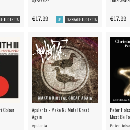
Agression
Third World
€17.99
€17.99
LP
LE TUOTETTA
TARKKAILE TUOTETTA
ri Colour
Apulanta - Make Nu Metal Great
Peter Hols
Again
Must Be To
Apulanta
Peter Hols