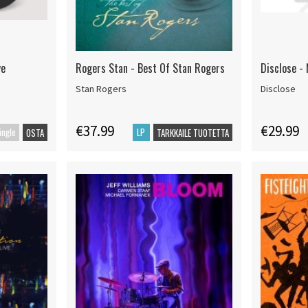
ve
Rogers Stan - Best Of Stan Rogers
Disclose -
Stan Rogers
Disclose
€37.99
€29.99
ingle
LP
OSTA
TARKKAILE TUOTETTA