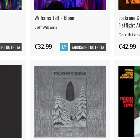
Williams Jeff - Bloom
Lockrane G
Fistfight 
Jeff Williams
Gareth Loc
€32.99
€42.99
LP
LE TUOTETTA
TARKKAILE TUOTETTA