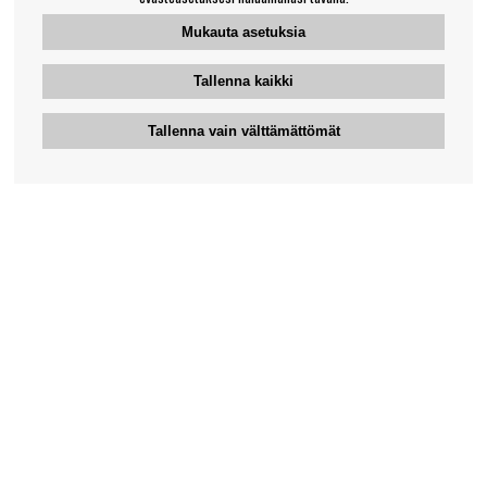
Mukauta asetuksia
Tallenna kaikki
Tallenna vain välttämättömät
Bengansin asiakaspalvelu
+46-31-42 52 23
Puhelinaika - arkipäivisin 10-12
support@bengans.se
Tieto
Yhteystiedot
Osto- ja toimitusehdot
Myymälämme ja aukioloajat
Tietoa Bengansista
Verkkokaupan asiakaspalvelu