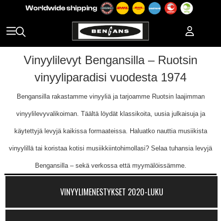
Vinyylilevyt Bengansilla – Ruotsin
vinyyliparadisi vuodesta 1974
Bengansilla rakastamme vinyyliä ja tarjoamme Ruotsin laajimman
vinyylilevyvalikoiman. Täältä löydät klassikoita, uusia julkaisuja ja
käytettyjä levyjä kaikissa formaateissa. Haluatko nauttia musiikista
vinyylillä tai koristaa kotisi musiikkiintohimollasi? Selaa tuhansia levyjä
Bengansilla – sekä verkossa että myymälöissämme.
VINYYLIMENESTYKSET 2020-LUKU