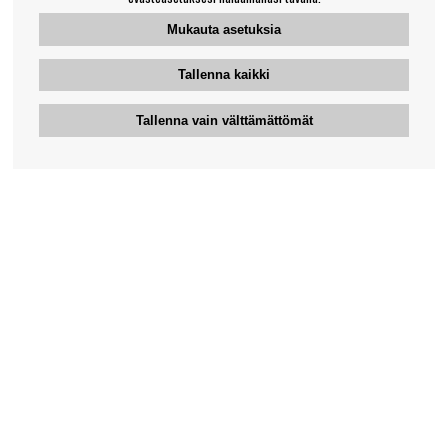
Mukauta asetuksia
Tallenna kaikki
Tallenna vain välttämättömät
Bengansin asiakaspalvelu
+46-31-42 52 23
Puhelinaika - arkipäivisin 10-12
support@bengans.se
Tieto
Yhteystiedot
Osto- ja toimitusehdot
Myymälämme ja aukioloajat
Tietoa Bengansista
Verkkokaupan asiakaspalvelu