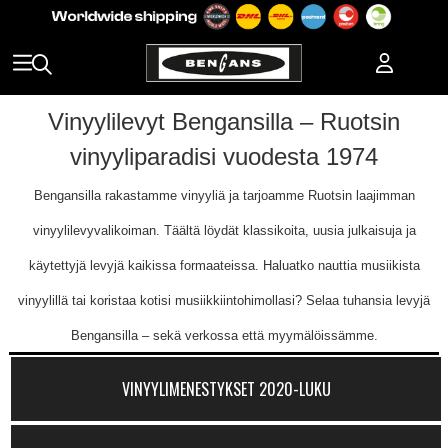
Vinyylilevyt Bengansilla – Ruotsin
vinyyliparadisi vuodesta 1974
Bengansilla rakastamme vinyyliä ja tarjoamme Ruotsin laajimman
vinyylilevyvalikoiman. Täältä löydät klassikoita, uusia julkaisuja ja
käytettyjä levyjä kaikissa formaateissa. Haluatko nauttia musiikista
vinyylillä tai koristaa kotisi musiikkiintohimollasi? Selaa tuhansia levyjä
Bengansilla – sekä verkossa että myymälöissämme.
VINYYLIMENESTYKSET 2020-LUKU