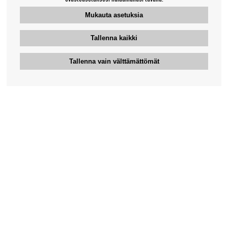
Mukauta asetuksia
Tallenna kaikki
Tallenna vain välttämättömät
Bengansin asiakaspalvelu
+46-31-42 52 23
Puhelinaika - arkipäivisin 10-12
support@bengans.se
Tieto
Yhteystiedot
Osto- ja toimitusehdot
Myymälämme ja aukioloajat
Tietoa Bengansista
Verkkokaupan asiakaspalvelu