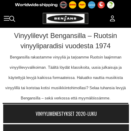
Vinyylilevyt Bengansilla – Ruotsin
vinyyliparadisi vuodesta 1974
Bengansilla rakastamme vinyyliä ja tarjoamme Ruotsin laajimman
vinyylilevyvalikoiman. Täältä löydät klassikoita, uusia julkaisuja ja
käytettyjä levyjä kaikissa formaateissa. Haluatko nauttia musiikista
vinyylillä tai koristaa kotisi musiikkiintohimollasi? Selaa tuhansia levyjä
Bengansilla – sekä verkossa että myymälöissämme.
VINYYLIMENESTYKSET 2020-LUKU