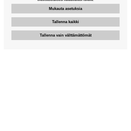
Mukauta asetuksia
Tallenna kaikki
Tallenna vain välttämättömät
Bengansin asiakaspalvelu
+46-31-42 52 23
Puhelinaika - arkipäivisin 10-12
support@bengans.se
Tieto
Yhteystiedot
Osto- ja toimitusehdot
Myymälämme ja aukioloajat
Tietoa Bengansista
Verkkokaupan asiakaspalvelu