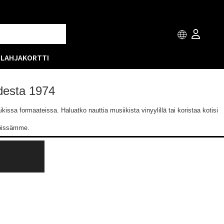
T
LAHJAKORTTI
odesta 1974
issa formaateissa. Haluatko nauttia musiikista vinyylillä tai koristaa kotisi
löissämme.