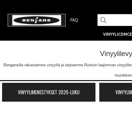
FAQ
VINYYLI
CD
MC
Vinyylilev
Bengansilla rakastamme vinyyliä ja tarjoamme Ruotsin laajimman vinyylilevyva
musiikkii
VINYYLIMENESTYKSET 2020-LUKU
VINYYLI