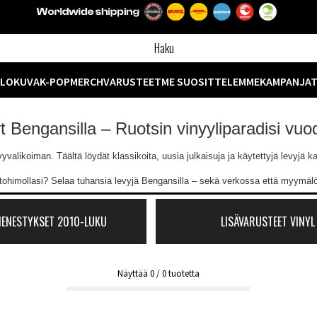
ELOKUVA
K-POP
MERCH
VARUSTEET
ME SUOSITTELEMME
KAMPANJA
yt Bengansilla – Ruotsin vinyyliparadisi vu
likoiman. Täältä löydät klassikoita, uusia julkaisuja ja käytettyjä levyjä kaik
ntohimollasi? Selaa tuhansia levyjä Bengansilla – sekä verkossa että myymä
MENESTYKSET 2010-LUKU
LISÄVARUSTEET VINYL
Näyttää
0
/
0
tuotetta