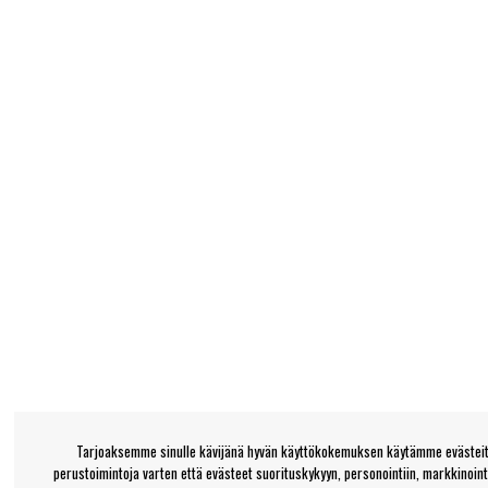
Tarjoaksemme sinulle kävijänä hyvän käyttökokemuksen käytämme evästeitä
perustoimintoja varten että evästeet suorituskykyyn, personointiin, markkinoin