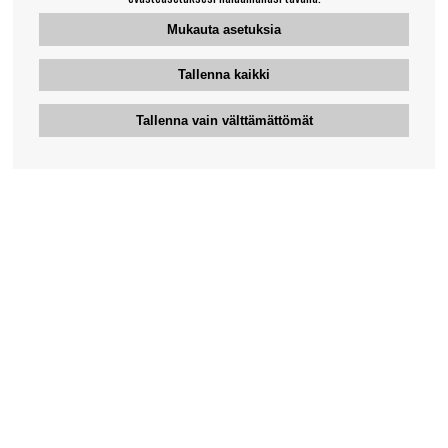
Mukauta asetuksia
Tallenna kaikki
Tallenna vain välttämättömät
Bengansin asiakaspalvelu
+46-31-42 52 23
Puhelinaika - arkipäivisin 10-12
support@bengans.se
Tieto
Yhteystiedot
Osto- ja toimitusehdot
Myymälämme ja aukioloajat
Tietoa Bengansista
Verkkokaupan asiakaspalvelu