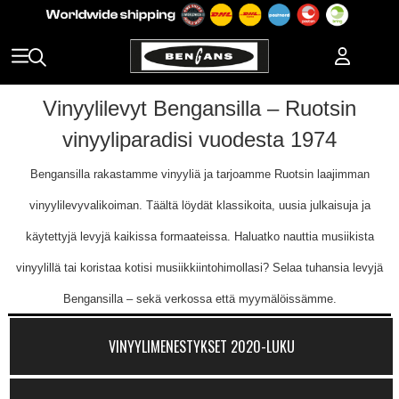
Vinyylilevyt Bengansilla – Ruotsin
vinyyliparadisi vuodesta 1974
Bengansilla rakastamme vinyyliä ja tarjoamme Ruotsin laajimman
vinyylilevyvalikoiman. Täältä löydät klassikoita, uusia julkaisuja ja
käytettyjä levyjä kaikissa formaateissa. Haluatko nauttia musiikista
vinyylillä tai koristaa kotisi musiikkiintohimollasi? Selaa tuhansia levyjä
Bengansilla – sekä verkossa että myymälöissämme.
VINYYLIMENESTYKSET 2020-LUKU