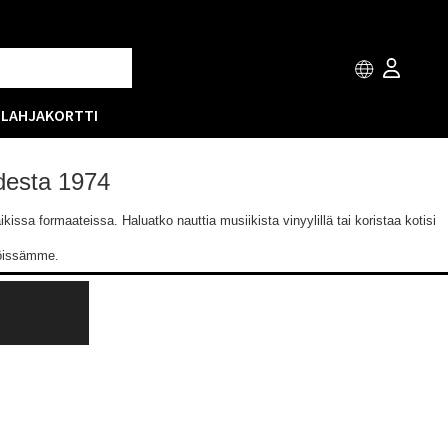
T
LAHJAKORTTI
odesta 1974
issa formaateissa. Haluatko nauttia musiikista vinyylillä tai koristaa kotisi
löissämme.