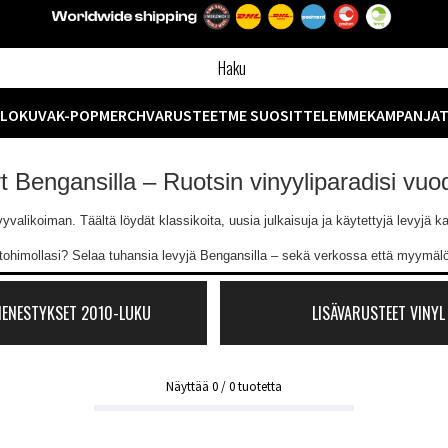
ELOKUVA
K-POP
MERCH
VARUSTEET
ME SUOSITTELEMME
KAMPANJA
yt Bengansilla – Ruotsin vinyyliparadisi vu
likoiman. Täältä löydät klassikoita, uusia julkaisuja ja käytettyjä levyjä kaik
ntohimollasi? Selaa tuhansia levyjä Bengansilla – sekä verkossa että myymä
MENESTYKSET 2010-LUKU
LISÄVARUSTEET VINYL
Näyttää
0
/
0
tuotetta