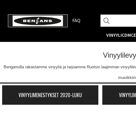
FAQ
VINYYLI
CD
MC
Vinyylilev
Bengansilla rakastamme vinyyliä ja tarjoamme Ruotsin laajimman vinyylilevyva
musiikkii
VINYYLIMENESTYKSET 2020-LUKU
VINYYLI