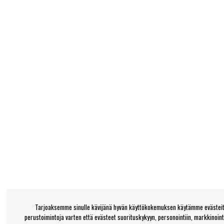
Tarjoaksemme sinulle kävijänä hyvän käyttökokemuksen käytämme evästeitä
perustoimintoja varten että evästeet suorituskykyyn, personointiin, markkinoin