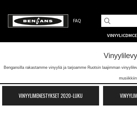
FAQ
VINYYLI
CD
MC
Vinyylilev
Bengansilla rakastamme vinyyliä ja tarjoamme Ruotsin laajimman vinyylilevyva
musiikkii
VINYYLIMENESTYKSET 2020-LUKU
VINYYLI