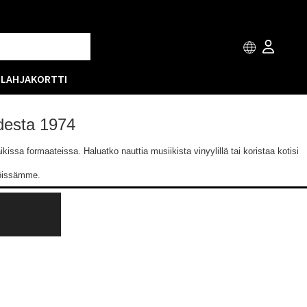
T
LAHJAKORTTI
odesta 1974
issa formaateissa. Haluatko nauttia musiikista vinyylillä tai koristaa kotisi
löissämme.