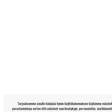
Tarjoaksemme sinulle kävijänä hyvän käyttökokemuksen käytämme evästeitä
perustoimintoja varten että evästeet suorituskykyyn, personointiin, markkinoin