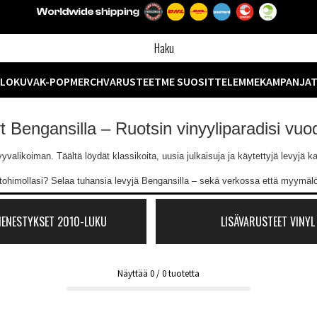
ELOKUVA
K-POP
MERCH
VARUSTEET
ME SUOSITTELEMME
KAMPANJA
yt Bengansilla – Ruotsin vinyyliparadisi vu
likoiman. Täältä löydät klassikoita, uusia julkaisuja ja käytettyjä levyjä kaik
ntohimollasi? Selaa tuhansia levyjä Bengansilla – sekä verkossa että myymä
MENESTYKSET 2010-LUKU
LISÄVARUSTEET VINYL
Näyttää
0
/
0
tuotetta