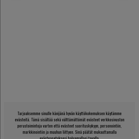
Tarjoaksemme sinulle kävijänä hyvän käyttökokemuksen käytämme
evästeitä. Tämä sisältää sekä välttämättömät evästeet verkkosivuston
perustoimintoja varten että evästeet suorituskykyyn, personointiin,
markkinointiin ja muuhun liittyen. Sinä päätät mukauttamalla
evästeasetuksesi haluamallasi tavalla.