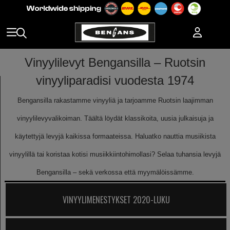
Vinyylilevyt Bengansilla – Ruotsin
vinyyliparadisi vuodesta 1974
Bengansilla rakastamme vinyyliä ja tarjoamme Ruotsin laajimman
vinyylilevyvalikoiman. Täältä löydät klassikoita, uusia julkaisuja ja
käytettyjä levyjä kaikissa formaateissa. Haluatko nauttia musiikista
vinyylillä tai koristaa kotisi musiikkiintohimollasi? Selaa tuhansia levyjä
Bengansilla – sekä verkossa että myymälöissämme.
VINYYLIMENESTYKSET 2020-LUKU