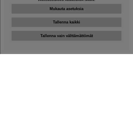
Mukauta asetuksia
Tallenna kaikki
Tallenna vain välttämättömät
Bengansin asiakaspalvelu
+46-31-42 52 23
Puhelinaika - arkipäivisin 10-12
support@bengans.se
Tieto
Yhteystiedot
Osto- ja toimitusehdot
Myymälämme ja aukioloajat
Tietoa Bengansista
Verkkokaupan asiakaspalvelu