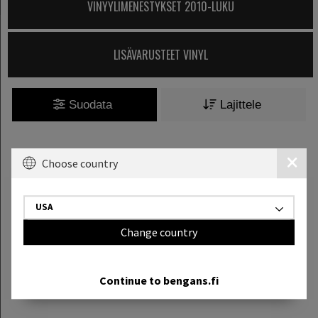
VINYYLIMENESTYKSET 2010-LUKU
LISÄVARUSTEET VINYL
Suodata
Lajittele
Näyttää
0
/
0
tuotetta
Choose country
USA
Change country
Continue to bengans.fi