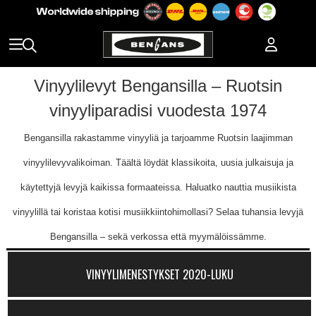
Vinyylilevyt Bengansilla – Ruotsin
vinyyliparadisi vuodesta 1974
Bengansilla rakastamme vinyyliä ja tarjoamme Ruotsin laajimman
vinyylilevyvalikoiman. Täältä löydät klassikoita, uusia julkaisuja ja
käytettyjä levyjä kaikissa formaateissa. Haluatko nauttia musiikista
vinyylillä tai koristaa kotisi musiikkiintohimollasi? Selaa tuhansia levyjä
Bengansilla – sekä verkossa että myymälöissämme.
VINYYLIMENESTYKSET 2020-LUKU