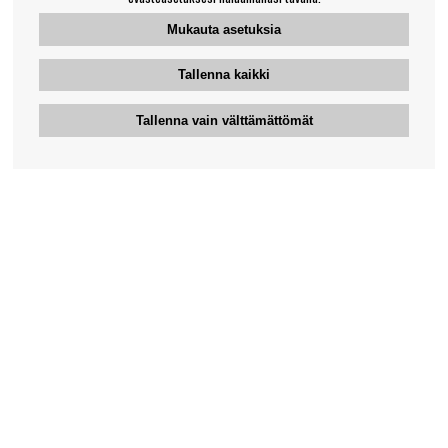
Mukauta asetuksia
Tallenna kaikki
Tallenna vain välttämättömät
Bengansin asiakaspalvelu
+46-31-42 52 23
Puhelinaika - arkipäivisin 10-12
support@bengans.se
Tieto
Yhteystiedot
Osto- ja toimitusehdot
Myymälämme ja aukioloajat
Tietoa Bengansista
Verkkokaupan asiakaspalvelu