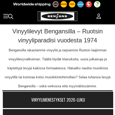
Vinyylilevyt Bengansilla – Ruotsin
vinyyliparadisi vuodesta 1974
Bengansilla rakastamme vinyyliä ja tarjoamme Ruotsin laajimman
vinyylilevyvalikoiman. Täältä löydät klassikoita, uusia julkaisuja ja
käytettyjä levyjä kaikissa formaateissa. Haluatko nauttia musiikista
vinyylillä tai koristaa kotisi musiikkiintohimollasi? Selaa tuhansia levyjä
Bengansilla – sekä verkossa että myymälöissämme.
VINYYLIMENESTYKSET 2020-LUKU