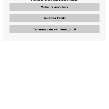
Mukauta asetuksia
Tallenna kaikki
Tallenna vain välttämättömät
Bengansin asiakaspalvelu
+46-31-42 52 23
Puhelinaika - arkipäivisin 10-12
support@bengans.se
Tieto
Yhteystiedot
Osto- ja toimitusehdot
Myymälämme ja aukioloajat
Tietoa Bengansista
Verkkokaupan asiakaspalvelu