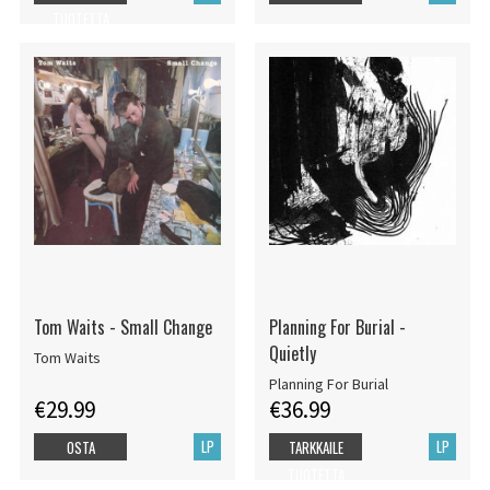
TUOTETTA
Tom Waits - Small Change
Planning For Burial -
Quietly
Tom Waits
Planning For Burial
€29.99
€36.99
LP
LP
OSTA
TARKKAILE
TUOTETTA