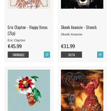
Eric Clapton - Happy Xmas
Skunk Anansie - Stoosh
(2Lp)
Skunk Anansie
Eric Clapton
€45.99
€31.99
LP
LP
TARKKAILE
OSTA
TUOTETTA