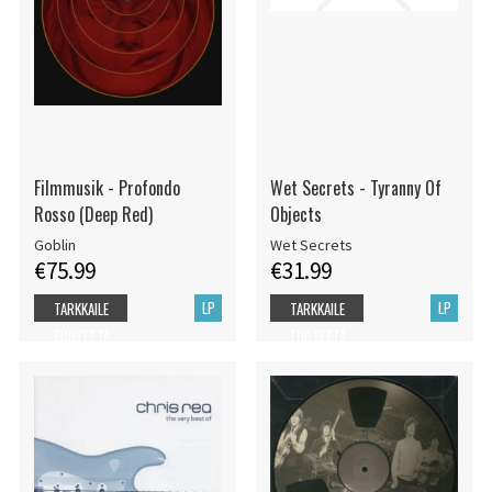
Filmmusik - Profondo
Wet Secrets - Tyranny Of
Rosso (Deep Red)
Objects
Goblin
Wet Secrets
€75.99
€31.99
LP
LP
TARKKAILE
TARKKAILE
TUOTETTA
TUOTETTA