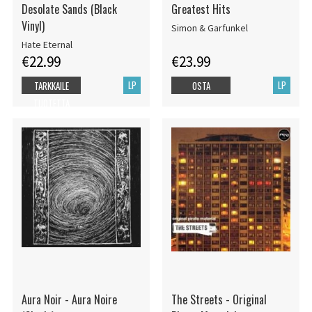
Desolate Sands (Black
Greatest Hits
Vinyl)
Simon & Garfunkel
Hate Eternal
€22.99
€23.99
LP
LP
TARKKAILE
OSTA
TUOTETTA
Aura Noir - Aura Noire
The Streets - Original