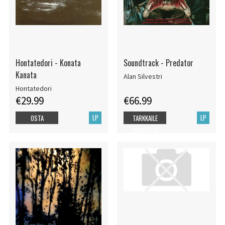
Hontatedori - Konata
Soundtrack - Predator
Kanata
Alan Silvestri
Hontatedori
€29.99
€66.99
LP
LP
OSTA
TARKKAILE
TUOTETTA