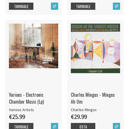
LP
LP
TARKKAILE
TARKKAILE
TUOTETTA
TUOTETTA
Various - Electronic
Charles Mingus - Mingus
Chamber Music (Lp)
Ah Um
Various Artists
Charles Mingus
€25.99
€29.99
LP
LP
TARKKAILE
OSTA