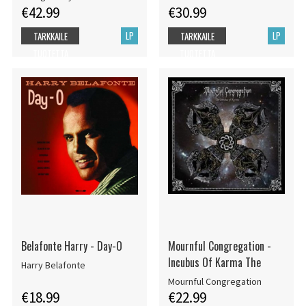
€42.99
€30.99
LP
LP
TARKKAILE
TARKKAILE
TUOTETTA
TUOTETTA
Belafonte Harry - Day-O
Mournful Congregation -
Incubus Of Karma The
Harry Belafonte
Mournful Congregation
€18.99
€22.99