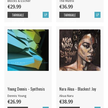
Blocks & Escher
The Matrix
€29.99
€36.99
LP
LP
TARKKAILE
TARKKAILE
TUOTETTA
TUOTETTA
Young Dennis - Synthesis
Naru Akua - Blackest Joy
Dennis Young
Akua Naru
€26.99
€38.99