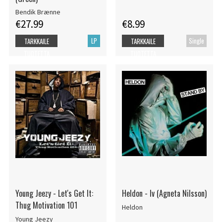
Bendik Brænne
€27.99
€8.99
LP
Single
TARKKAILE
TARKKAILE
TUOTETTA
TUOTETTA
Young Jeezy - Let's Get It:
Heldon - Iv (Agneta Nilsson)
Thug Motivation 101
Heldon
Young Jeezy