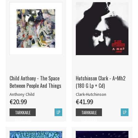
Child Anthony - The Space
Hutchinson Clark - A=Mh2
Between People And Things
(180 G Lp + Cd)
Anthony Child
Clark-Hutchinson
€20.99
€41.99
LP
LP
TARKKAILE
TARKKAILE
TUOTETTA
TUOTETTA