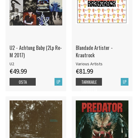
U2 - Achtung Baby (2Lp Re-
Blandade Artister -
M 2017)
Krautrock
U2
Various Artists
€49.99
€81.99
LP
LP
OSTA
TARKKAILE
TUOTETTA