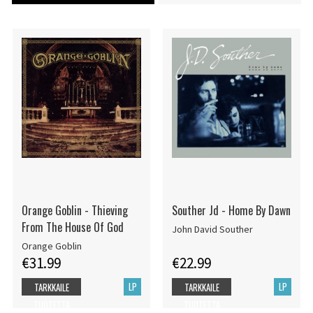
Orange Goblin - Thieving
Souther Jd - Home By Dawn
From The House Of God
John David Souther
Orange Goblin
€31.99
€22.99
LP
LP
TARKKAILE
TARKKAILE
TUOTETTA
TUOTETTA