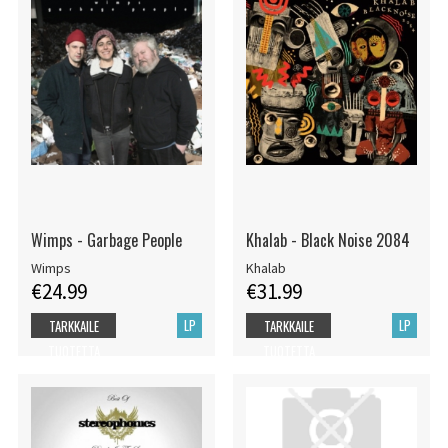
Wimps - Garbage People
Khalab - Black Noise 2084
Wimps
Khalab
€24.99
€31.99
LP
LP
TARKKAILE
TARKKAILE
TUOTETTA
TUOTETTA