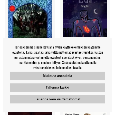
Tarjoaksemme sinulle kävijänä hyvän käyttökokemuksen käytämme
evästeitä. Tämä sisältää sekä välttämättömät evästeet verkkosivuston
Creedence Clearwater
Nordic Giants - A Seance
perustoimintoja varten että evästeet suorituskykyyn, personointiin,
markkinointiin ja muuhun liittyen. Sinä päätät mukauttamalla
Revival - Creedence
Of Dark Delusions
evästeasetuksesi haluamallasi tavalla.
Clearwater Revival (Vinyl
Nordic Giants
Mukauta asetuksia
Creedence Clearwater
Revival
€23.99
€34.99
Tallenna kaikki
LP
LP
TARKKAILE
TARKKAILE
Tallenna vain välttämättömät
TUOTETTA
TUOTETTA