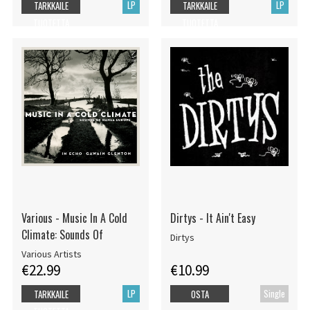
LP
LP
TARKKAILE
TARKKAILE
TUOTETTA
TUOTETTA
Various - Music In A Cold
Dirtys - It Ain't Easy
Climate: Sounds Of
Dirtys
Various Artists
€22.99
€10.99
LP
Single
TARKKAILE
OSTA