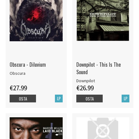
Obscura - Diluvium
Downpilot - This Is The
Sound
Obscura
Downpilot
€27.99
€26.99
LP
LP
OSTA
OSTA