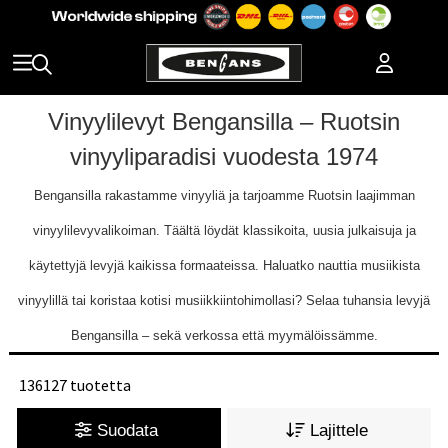
Vinyylilevyt Bengansilla – Ruotsin
vinyyliparadisi vuodesta 1974
Bengansilla rakastamme vinyyliä ja tarjoamme Ruotsin laajimman
vinyylilevyvalikoiman. Täältä löydät klassikoita, uusia julkaisuja ja
käytettyjä levyjä kaikissa formaateissa. Haluatko nauttia musiikista
vinyylillä tai koristaa kotisi musiikkiintohimollasi? Selaa tuhansia levyjä
Bengansilla – sekä verkossa että myymälöissämme.
136127 tuotetta
Suodata
Lajittele