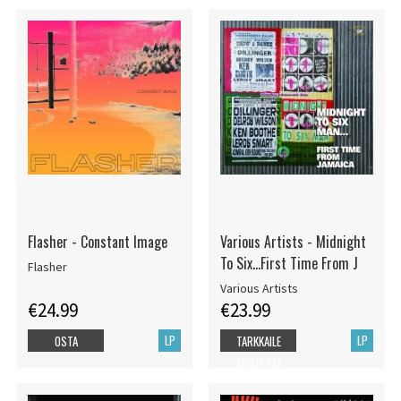
Flasher - Constant Image
Various Artists - Midnight
To Six...First Time From J
Flasher
Various Artists
€24.99
€23.99
LP
LP
OSTA
TARKKAILE
TUOTETTA