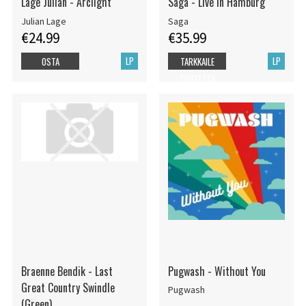
Lage Julian - Arclight
Saga - Live In Hamburg
Julian Lage
Saga
€24.99
€35.99
LP
LP
OSTA
TARKKAILE
TUOTETTA
Braenne Bendik - Last
Pugwash - Without You
Great Country Swindle
Pugwash
(Green)