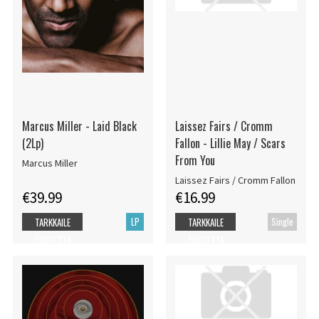
Marcus Miller - Laid Black
Laissez Fairs / Cromm
(2Lp)
Fallon - Lillie May / Scars
From You
Marcus Miller
Laissez Fairs / Cromm Fallon
€39.99
€16.99
LP
Single
TARKKAILE
TARKKAILE
TUOTETTA
TUOTETTA