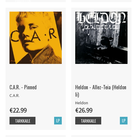
TUOTETTA
C.A.R. - Pinned
Heldon - Allez-Teia (Heldon
Ii)
C.A.R.
Heldon
€22.99
€26.99
LP
LP
TARKKAILE
TARKKAILE
TUOTETTA
TUOTETTA