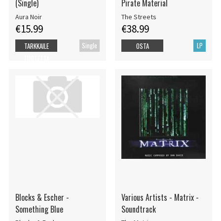
(Single)
Pirate Material
Aura Noir
The Streets
€15.99
€38.99
Single
LP
TARKKAILE
OSTA
TUOTETTA
Blocks & Escher -
Various Artists - Matrix -
Something Blue
Soundtrack