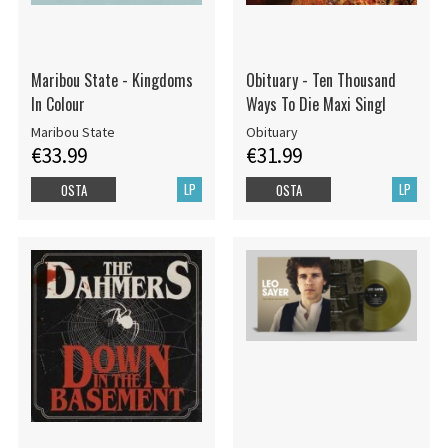
Maribou State - Kingdoms
Obituary - Ten Thousand
In Colour
Ways To Die Maxi Singl
Maribou State
Obituary
€33.99
€31.99
LP
LP
OSTA
OSTA