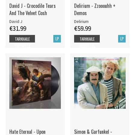
David J - Crocodile Tears
Delirium - Zzooouhh +
And The Velvet Cosh
Demos
David J
Delirium
€31.99
€59.99
LP
LP
TARKKAILE
TARKKAILE
TUOTETTA
TUOTETTA
Hate Eternal - Upon
Simon & Garfunkel -