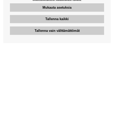
Mukauta asetuksia
Tallenna kaikki
Tallenna vain välttämättömät
Bengansin asiakaspalvelu
+46-31-42 52 23
Puhelinaika - arkipäivisin 10-12
support@bengans.se
Tieto
Yhteystiedot
Osto- ja toimitusehdot
Myymälämme ja aukioloajat
Tietoa Bengansista
Verkkokaupan asiakaspalvelu