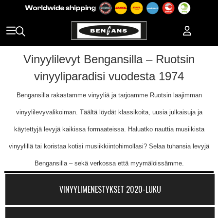
Vinyylilevyt Bengansilla – Ruotsin
vinyyliparadisi vuodesta 1974
Bengansilla rakastamme vinyyliä ja tarjoamme Ruotsin laajimman
vinyylilevyvalikoiman. Täältä löydät klassikoita, uusia julkaisuja ja
käytettyjä levyjä kaikissa formaateissa. Haluatko nauttia musiikista
vinyylillä tai koristaa kotisi musiikkiintohimollasi? Selaa tuhansia levyjä
Bengansilla – sekä verkossa että myymälöissämme.
VINYYLIMENESTYKSET 2020-LUKU