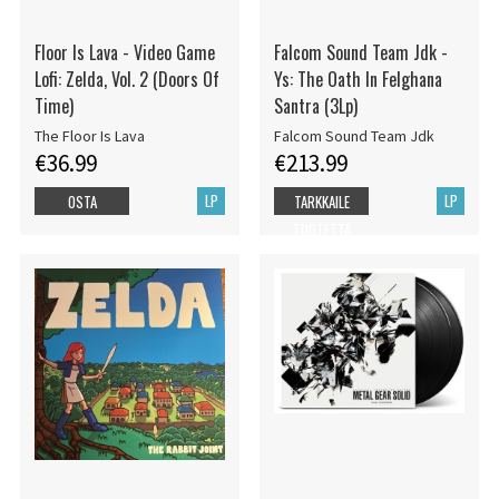
Floor Is Lava - Video Game
Falcom Sound Team Jdk -
Lofi: Zelda, Vol. 2 (Doors Of
Ys: The Oath In Felghana
Time)
Santra (3Lp)
The Floor Is Lava
Falcom Sound Team Jdk
€36.99
€213.99
LP
LP
OSTA
TARKKAILE
TUOTETTA