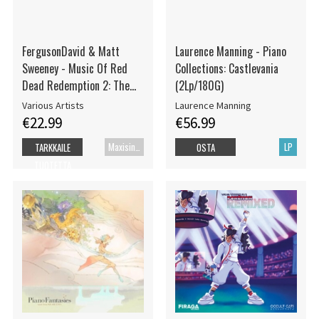
FergusonDavid & Matt
Laurence Manning - Piano
Sweeney - Music Of Red
Collections: Castlevania
Dead Redemption 2: The
(2Lp/180G)
Housebuilding Ep
Various Artists
Laurence Manning
€22.99
€56.99
Maxisingle
LP
TARKKAILE
OSTA
TUOTETTA