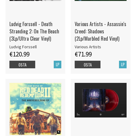
Ludvig Forssell - Death
Various Artists - Assassin's
Stranding 2: On The Beach
Creed: Shadows
(3Lp/Ultra Clear Vinyl)
(2Lp/Marbled Red Vinyl)
Ludvig Forssell
Various Artists
€120.99
€71.99
LP
LP
OSTA
OSTA