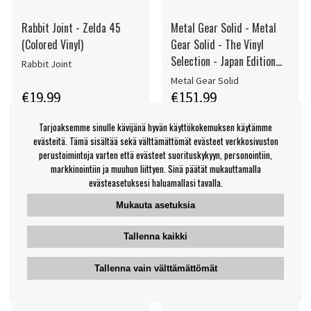
Rabbit Joint - Zelda 45
Metal Gear Solid - Metal
(Colored Vinyl)
Gear Solid - The Vinyl
Selection - Japan Edition
Rabbit Joint
[Import]
Metal Gear Solid
€19.99
€151.99
Single
LP
OSTA
TARKKAILE
Tarjoaksemme sinulle kävijänä hyvän käyttökokemuksen käytämme
TUOTETTA
evästeitä. Tämä sisältää sekä välttämättömät evästeet verkkosivuston
perustoimintoja varten että evästeet suorituskykyyn, personointiin,
markkinointiin ja muuhun liittyen. Sinä päätät mukauttamalla
evästeasetuksesi haluamallasi tavalla.
Mukauta asetuksia
Tallenna kaikki
Tallenna vain välttämättömät