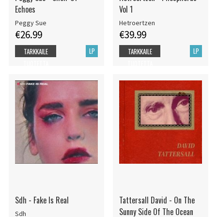
Echoes
Vol 1
Peggy Sue
Hetroertzen
€26.99
€39.99
LP
LP
TARKKAILE
TARKKAILE
TUOTETTA
TUOTETTA
Sdh - Fake Is Real
Tattersall David - On The
Sunny Side Of The Ocean
Sdh