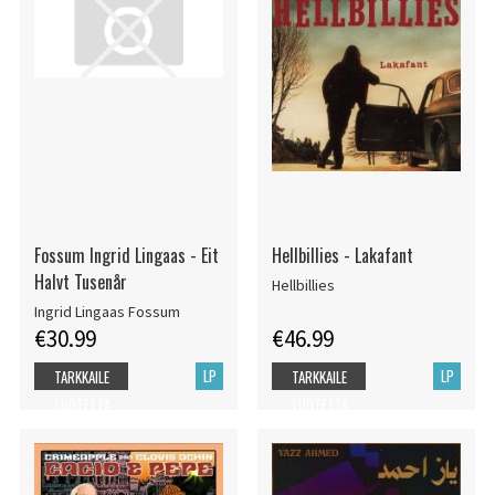
Fossum Ingrid Lingaas - Eit
Hellbillies - Lakafant
Halvt Tusenår
Hellbillies
Ingrid Lingaas Fossum
€30.99
€46.99
LP
LP
TARKKAILE
TARKKAILE
TUOTETTA
TUOTETTA