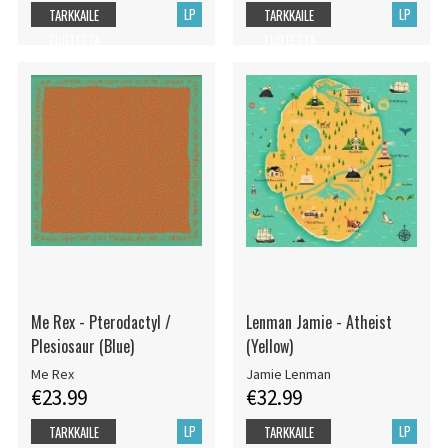
LP
LP
TARKKAILE
TARKKAILE
TUOTETTA
TUOTETTA
Me Rex - Pterodactyl /
Lenman Jamie - Atheist
Plesiosaur (Blue)
(Yellow)
Me Rex
Jamie Lenman
€23.99
€32.99
LP
LP
TARKKAILE
TARKKAILE