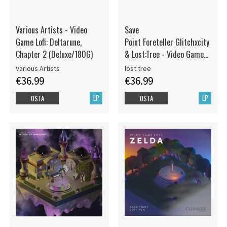
Various Artists - Video
Save
Game Lofi: Deltarune,
Point Foreteller Glitchxcity
Chapter 2 (Deluxe/180G)
& Lost:Tree - Video Game
Lofi: Sonic Frontiers
Various Artists
lost:tree
€36.99
€36.99
LP
LP
OSTA
OSTA