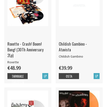
Roxette - Crash! Boom!
Childish Gambino -
Bang! (30Th Anniversary
Atavista
2Lp)
Childish Gambino
Roxette
€48.99
€39.99
LP
LP
TARKKAILE
OSTA
TUOTETTA