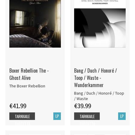
Boxer Rebellion The -
Bang / Duch / Honoré /
Ghost Alive
Toop / Waste -
Wunderkammer
The Boxer Rebellion
Bang / Duch / Honoré / Toop
/ Waste
€41.99
€39.99
LP
LP
TARKKAILE
TARKKAILE
TUOTETTA
TUOTETTA