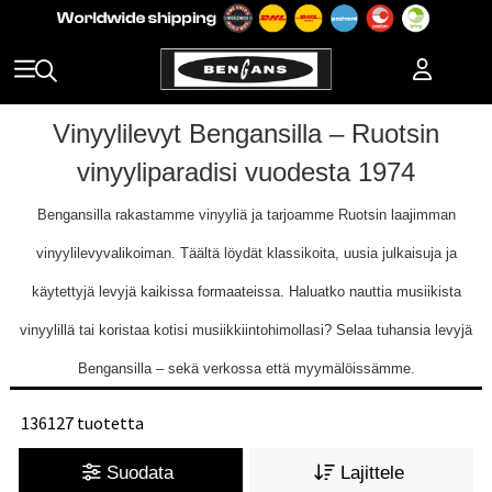
Vinyylilevyt Bengansilla – Ruotsin
vinyyliparadisi vuodesta 1974
Bengansilla rakastamme vinyyliä ja tarjoamme Ruotsin laajimman
vinyylilevyvalikoiman. Täältä löydät klassikoita, uusia julkaisuja ja
käytettyjä levyjä kaikissa formaateissa. Haluatko nauttia musiikista
vinyylillä tai koristaa kotisi musiikkiintohimollasi? Selaa tuhansia levyjä
Bengansilla – sekä verkossa että myymälöissämme.
136127 tuotetta
Suodata
Lajittele