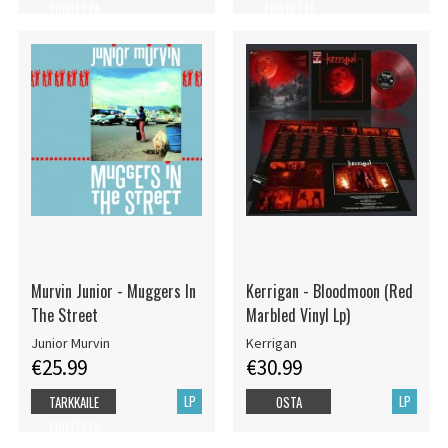
TUOTETTA
TUOTETTA
Murvin Junior - Muggers In
Kerrigan - Bloodmoon (Red
The Street
Marbled Vinyl Lp)
Junior Murvin
Kerrigan
€25.99
€30.99
LP
LP
TARKKAILE
OSTA
TUOTETTA