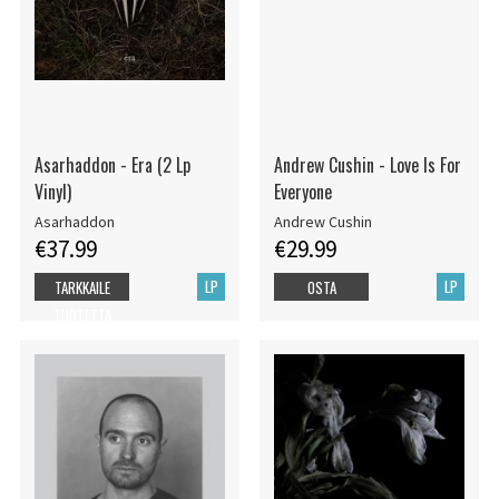
Asarhaddon - Era (2 Lp
Andrew Cushin - Love Is For
Vinyl)
Everyone
Asarhaddon
Andrew Cushin
€37.99
€29.99
LP
LP
TARKKAILE
OSTA
TUOTETTA