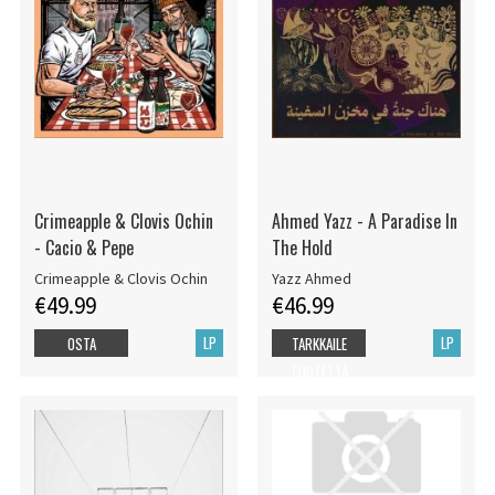
Crimeapple & Clovis Ochin
Ahmed Yazz - A Paradise In
- Cacio & Pepe
The Hold
Crimeapple & Clovis Ochin
Yazz Ahmed
€49.99
€46.99
LP
LP
OSTA
TARKKAILE
TUOTETTA