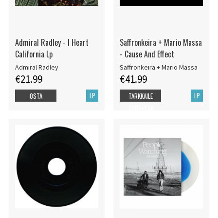
Admiral Radley - I Heart
Saffronkeira + Mario Massa
California Lp
- Cause And Effect
Admiral Radley
Saffronkeira + Mario Massa
€21.99
€41.99
LP
LP
OSTA
TARKKAILE
TUOTETTA