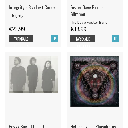
Integrity - Blackest Curse
Foster Dave Band -
Glimmer
Integrity
The Dave Foster Band
€23.99
€38.99
LP
LP
TARKKAILE
TARKKAILE
TUOTETTA
TUOTETTA
Peggy Sue - Choir Of
Hetroertzen - Phosphorus