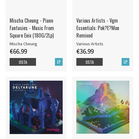
Mischa Cheung - Piano
Various Artists - Vgm
Fantasies - Music From
Essentials: Pok?E?Mon
Square Enix (180G/2Lp)
Remixed
Mischa Cheung
Various Artists
€66.99
€36.99
LP
LP
OSTA
OSTA