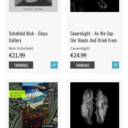
Schofield Nick - Glass
Cavernlight - As We Cup
Gallery
Our Hands And Drink From
Nick Schofield
Cavernlight
€21.99
€24.99
LP
LP
TARKKAILE
TARKKAILE
TUOTETTA
TUOTETTA