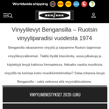
Vinyylilevyt Bengansilla – Ruotsin
vinyyliparadisi vuodesta 1974
Bengansilla rakastamme vinyyliä ja tarjoamme Ruotsin laajimman
vinyylilevyvalikoiman. Täältä löydät klassikoita, uusia julkaisuja ja
käytettyjä levyjä kaikissa formaateissa. Haluatko nauttia musiikista
vinyylillä tai koristaa kotisi musiikkiintohimollasi? Selaa tuhansia levyjä
Bengansilla – sekä verkossa että myymälöissämme.
VINYYLIMENESTYKSET 2020-LUKU