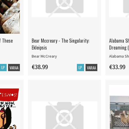
f These
Bear Mccreary - The Singularity:
Alabama Sh
Ekleipsis
Dreaming (R
Bear McCreary
Alabama S
€38.99
€33.99
LP
LP
VARAA
VARAA