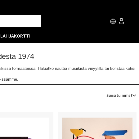
T
LAHJAKORTTI
odesta 1974
issa formaateissa. Haluatko nauttia musiikista vinyylillä tai koristaa kotisi
löissämme.
Suosituimmat