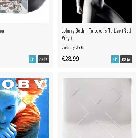
lco
Jehnny Beth - To Love Is To Live (Red
Vinyl)
Jehnny Beth
€28.99
LP
LP
OSTA
OSTA