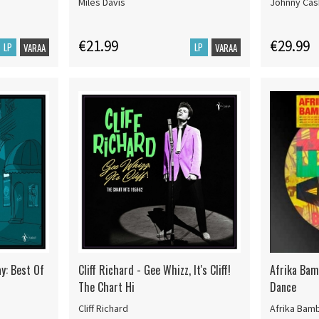
Miles Davis
Johnny Cas
€21.99
€29.99
LP
LP
VARAA
VARAA
ay: Best Of
Cliff Richard - Gee Whizz, It's Cliff!
Afrika Bam
The Chart Hi
Dance
Cliff Richard
Afrika Bam