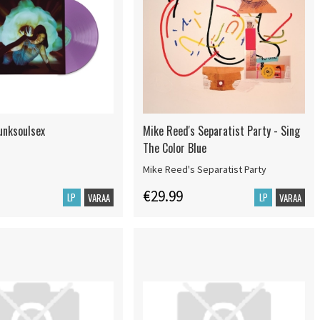
Funksoulsex
Mike Reed's Separatist Party - Sing
The Color Blue
Mike Reed's Separatist Party
€29.99
LP
LP
VARAA
VARAA