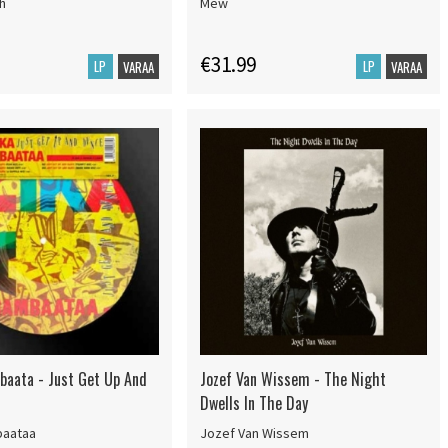
h
Mew
€31.99
LP
LP
VARAA
VARAA
baata - Just Get Up And
Jozef Van Wissem - The Night
Dwells In The Day
baataa
Jozef Van Wissem