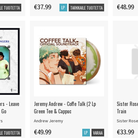
€37.99
€48.99
LP
LE TUOTETTA
TARKKAILE TUOTETTA
rs - Leave
Jeremy Andrew - Coffe Talk (2 Lp
Sister Ros
& Go
Green Tee & Cappuc
Train
rs
Andrew Jeremy
Sister Rose
€49.99
€33.99
LP
LE TUOTETTA
VARAA