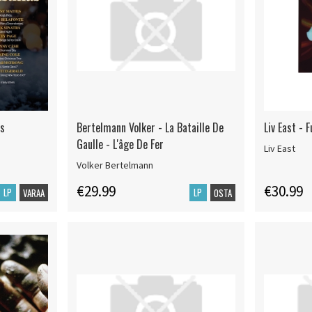
as
Bertelmann Volker - La Bataille De
Liv East - 
Gaulle - L'âge De Fer
Liv East
Volker Bertelmann
€29.99
€30.99
LP
LP
VARAA
OSTA