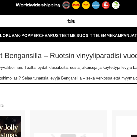
ELOKUVA
K-POP
MERCH
VARUSTEET
ME SUOSITTELEMME
KAMPANJA
yt Bengansilla – Ruotsin vinyyliparadisi vu
likoiman. Täältä löydät klassikoita, uusia julkaisuja ja käytettyjä levyjä kaik
ntohimollasi? Selaa tuhansia levyjä Bengansilla – sekä verkossa että myymä
nta