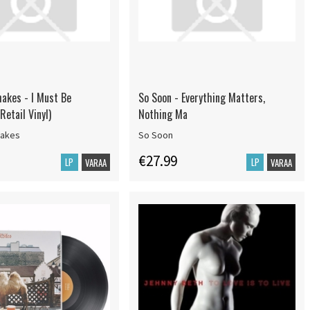
akes - I Must Be
So Soon - Everything Matters,
etail Vinyl)
Nothing Ma
hakes
So Soon
€27.99
LP
LP
VARAA
VARAA