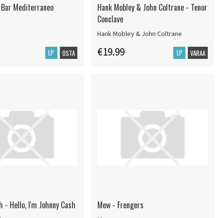
 Bar Mediterraneo
Hank Mobley & John Coltrane - Tenor
Conclave
Hank Mobley & John Coltrane
€19.99
LP
LP
OSTA
VARAA
 - Hello, I'm Johnny Cash
Mew - Frengers