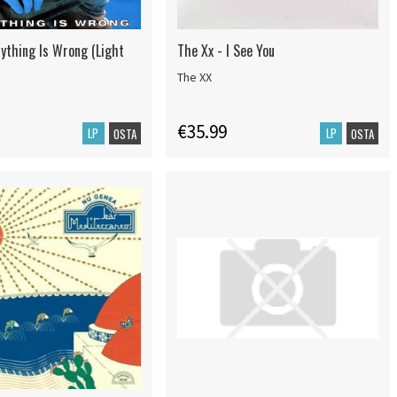
rything Is Wrong (Light
The Xx - I See You
The XX
€35.99
LP
LP
OSTA
OSTA