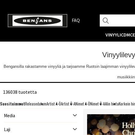
FAQ
VINYYLI
CD
MC
Vinyylilev
Bengansilla rakastamme vinyyliä ja tarjoamme Ruotsin laajimman vinyylilevyva
musiikkii
136038 tuotetta
Suosituimmat
Releasedatum
Artist A-Ö
Artist Ö-A
Nimet A-Ö
Nimet Ö-A
Alin hinta
Korkein hi
Media
Laji