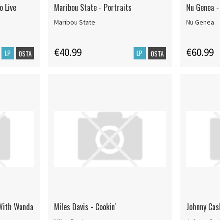
o Live
Maribou State - Portraits
Nu Genea -
Maribou State
Nu Genea
€40.99
€60.99
LP
LP
OSTA
OSTA
 With Wanda
Miles Davis - Cookin'
Johnny Cash