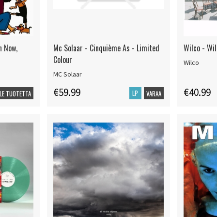
n Now,
Mc Solaar - Cinquième As - Limited
Wilco - Wi
Colour
Wilco
MC Solaar
€59.99
€40.99
LP
LE TUOTETTA
VARAA