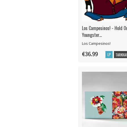
Los Campesinos! - Hold O
Youngster...
Los Campesinos!
€36.99
LP
TARKKAI