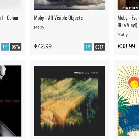
 In Colour
Moby - All Visible Objects
Moby - Eve
Blue Vinyl)
Moby
Moby
€42.99
€38.99
LP
LP
OSTA
OSTA