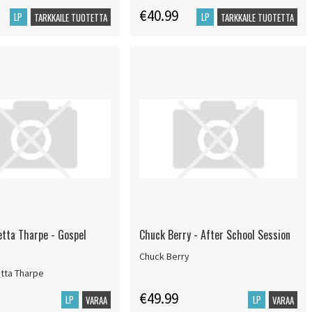
€40.99
LP
LP
TARKKAILE TUOTETTA
TARKKAILE TUOTETTA
etta Tharpe - Gospel
Chuck Berry - After School Session
Chuck Berry
tta Tharpe
€49.99
LP
LP
VARAA
VARAA