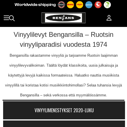
Vinyylilevyt Bengansilla – Ruotsin
vinyyliparadisi vuodesta 1974
Bengansilla rakastamme vinyyliä ja tarjoamme Ruotsin laajimman
vinyylilevyvalikoiman. Täältä löydät klassikoita, uusia julkaisuja ja
käytettyjä levyjä kaikissa formaateissa. Haluatko nauttia musiikista
vinyylillä tai koristaa kotisi musiikkiintohimollasi? Selaa tuhansia levyjä
Bengansilla – sekä verkossa että myymälöissämme.
VINYYLIMENESTYKSET 2020-LUKU