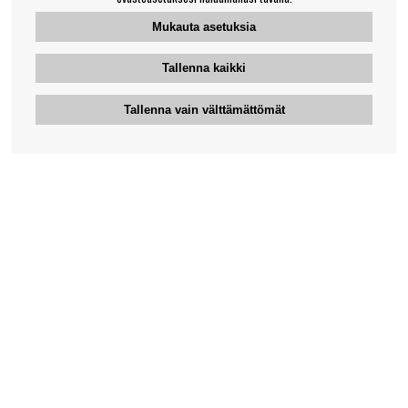
Mukauta asetuksia
Tallenna kaikki
Tallenna vain välttämättömät
Bengansin asiakaspalvelu
+46-31-42 52 23
Puhelinaika - arkipäivisin 10-12
support@bengans.se
Tieto
Yhteystiedot
Osto- ja toimitusehdot
Myymälämme ja aukioloajat
Tietoa Bengansista
Verkkokaupan asiakaspalvelu