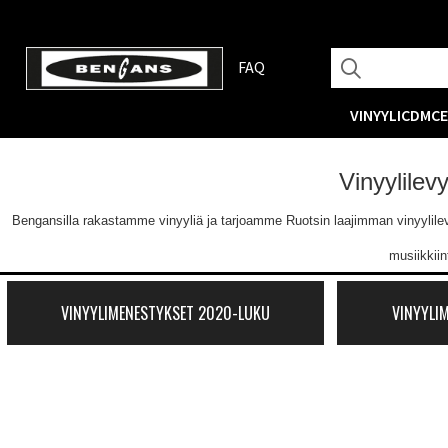
FAQ
VINYYLI
CD
MC
Vinyylilev
Bengansilla rakastamme vinyyliä ja tarjoamme Ruotsin laajimman vinyylilevyva
musiikkii
VINYYLIMENESTYKSET 2020-LUKU
VINYYLI