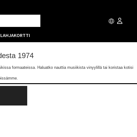
T
LAHJAKORTTI
odesta 1974
issa formaateissa. Haluatko nauttia musiikista vinyylillä tai koristaa kotisi
löissämme.