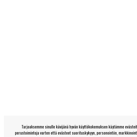
Tarjoaksemme sinulle kävijänä hyvän käyttökokemuksen käytämme evästeitä
perustoimintoja varten että evästeet suorituskykyyn, personointiin, markkinoin