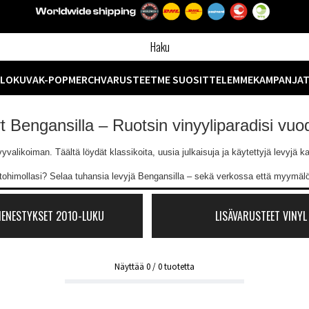
ELOKUVA
K-POP
MERCH
VARUSTEET
ME SUOSITTELEMME
KAMPANJA
yt Bengansilla – Ruotsin vinyyliparadisi vu
likoiman. Täältä löydät klassikoita, uusia julkaisuja ja käytettyjä levyjä kaik
ntohimollasi? Selaa tuhansia levyjä Bengansilla – sekä verkossa että myymä
MENESTYKSET 2010-LUKU
LISÄVARUSTEET VINYL
Näyttää
0
/
0
tuotetta