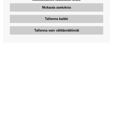
Mukauta asetuksia
Tallenna kaikki
Tallenna vain välttämättömät
Bengansin asiakaspalvelu
+46-31-42 52 23
Puhelinaika - arkipäivisin 10-12
support@bengans.se
Tieto
Yhteystiedot
Osto- ja toimitusehdot
Myymälämme ja aukioloajat
Tietoa Bengansista
Verkkokaupan asiakaspalvelu