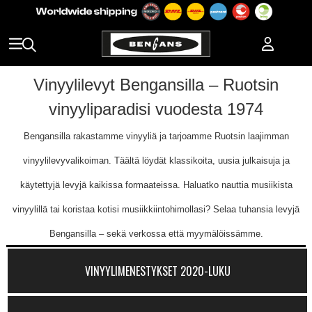
Vinyylilevyt Bengansilla – Ruotsin
vinyyliparadisi vuodesta 1974
Bengansilla rakastamme vinyyliä ja tarjoamme Ruotsin laajimman
vinyylilevyvalikoiman. Täältä löydät klassikoita, uusia julkaisuja ja
käytettyjä levyjä kaikissa formaateissa. Haluatko nauttia musiikista
vinyylillä tai koristaa kotisi musiikkiintohimollasi? Selaa tuhansia levyjä
Bengansilla – sekä verkossa että myymälöissämme.
VINYYLIMENESTYKSET 2020-LUKU