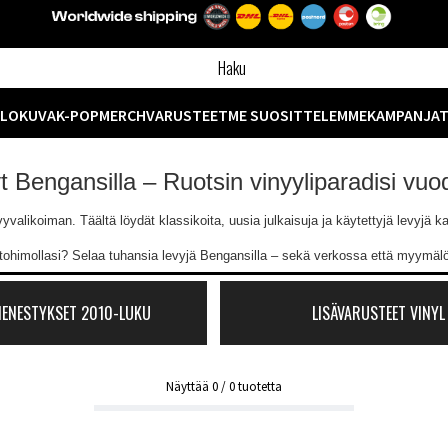
ELOKUVA
K-POP
MERCH
VARUSTEET
ME SUOSITTELEMME
KAMPANJA
yt Bengansilla – Ruotsin vinyyliparadisi vu
likoiman. Täältä löydät klassikoita, uusia julkaisuja ja käytettyjä levyjä kaik
ntohimollasi? Selaa tuhansia levyjä Bengansilla – sekä verkossa että myymä
MENESTYKSET 2010-LUKU
LISÄVARUSTEET VINYL
Näyttää
0
/
0
tuotetta