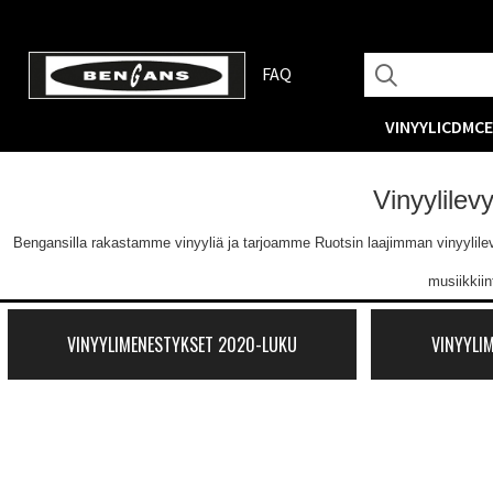
FAQ
VINYYLI
CD
MC
Vinyylilev
Bengansilla rakastamme vinyyliä ja tarjoamme Ruotsin laajimman vinyylilevyva
musiikkii
VINYYLIMENESTYKSET 2020-LUKU
VINYYLI