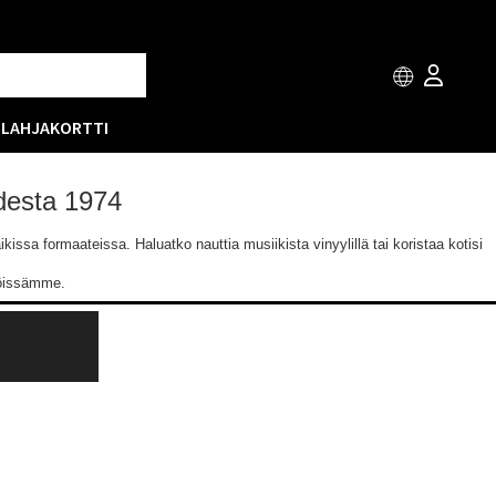
T
LAHJAKORTTI
odesta 1974
issa formaateissa. Haluatko nauttia musiikista vinyylillä tai koristaa kotisi
löissämme.