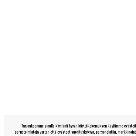
Tarjoaksemme sinulle kävijänä hyvän käyttökokemuksen käytämme evästeitä
perustoimintoja varten että evästeet suorituskykyyn, personointiin, markkinoin