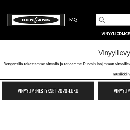
FAQ
VINYYLI
CD
MC
Vinyylilev
Bengansilla rakastamme vinyyliä ja tarjoamme Ruotsin laajimman vinyylilevyva
musiikkii
VINYYLIMENESTYKSET 2020-LUKU
VINYYLI