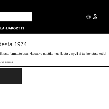
T
LAHJAKORTTI
odesta 1974
issa formaateissa. Haluatko nauttia musiikista vinyylillä tai koristaa kotisi
löissämme.