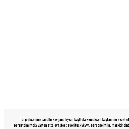
Tarjoaksemme sinulle kävijänä hyvän käyttökokemuksen käytämme evästeitä
perustoimintoja varten että evästeet suorituskykyyn, personointiin, markkinoin