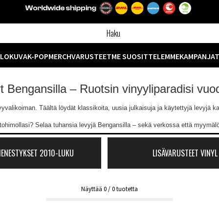
ELOKUVA
K-POP
MERCH
VARUSTEET
ME SUOSITTELEMME
KAMPANJA
yt Bengansilla – Ruotsin vinyyliparadisi vu
likoiman. Täältä löydät klassikoita, uusia julkaisuja ja käytettyjä levyjä kaik
ntohimollasi? Selaa tuhansia levyjä Bengansilla – sekä verkossa että myymä
MENESTYKSET 2010-LUKU
LISÄVARUSTEET VINYL
Näyttää
0
/
0
tuotetta