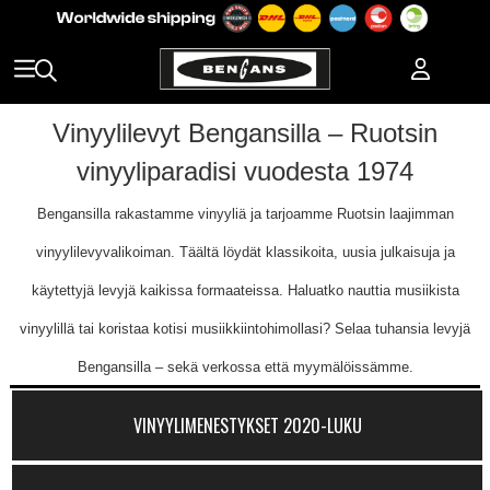
Vinyylilevyt Bengansilla – Ruotsin
vinyyliparadisi vuodesta 1974
Bengansilla rakastamme vinyyliä ja tarjoamme Ruotsin laajimman
vinyylilevyvalikoiman. Täältä löydät klassikoita, uusia julkaisuja ja
käytettyjä levyjä kaikissa formaateissa. Haluatko nauttia musiikista
vinyylillä tai koristaa kotisi musiikkiintohimollasi? Selaa tuhansia levyjä
Bengansilla – sekä verkossa että myymälöissämme.
VINYYLIMENESTYKSET 2020-LUKU