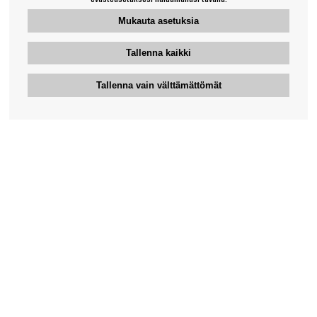
Mukauta asetuksia
Tallenna kaikki
Tallenna vain välttämättömät
Bengansin asiakaspalvelu
+46-31-42 52 23
Puhelinaika - arkipäivisin 10-12
support@bengans.se
Tieto
Yhteystiedot
Osto- ja toimitusehdot
Myymälämme ja aukioloajat
Tietoa Bengansista
Verkkokaupan asiakaspalvelu