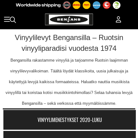
Vinyylilevyt Bengansilla – Ruotsin
vinyyliparadisi vuodesta 1974
Bengansilla rakastamme vinyyliä ja tarjoamme Ruotsin laajimman
vinyylilevyvalikoiman. Täältä löydät klassikoita, uusia julkaisuja ja
käytettyjä levyjä kaikissa formaateissa. Haluatko nauttia musiikista
vinyylillä tai koristaa kotisi musiikkiintohimollasi? Selaa tuhansia levyjä
Bengansilla – sekä verkossa että myymälöissämme.
VINYYLIMENESTYKSET 2020-LUKU