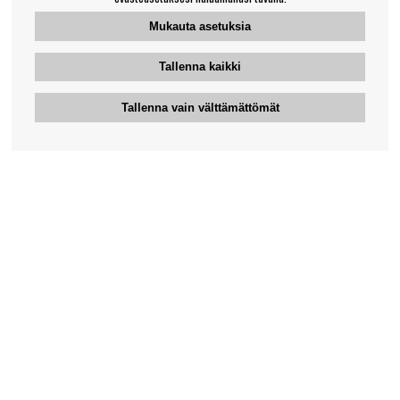
Mukauta asetuksia
Tallenna kaikki
Tallenna vain välttämättömät
Bengansin asiakaspalvelu
+46-31-42 52 23
Puhelinaika - arkipäivisin 10-12
support@bengans.se
Tieto
Yhteystiedot
Osto- ja toimitusehdot
Myymälämme ja aukioloajat
Tietoa Bengansista
Verkkokaupan asiakaspalvelu