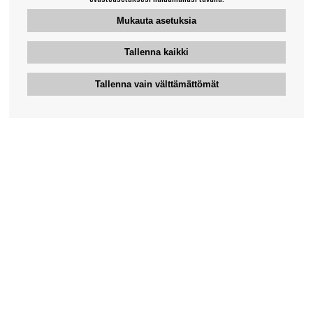
Mukauta asetuksia
Tallenna kaikki
Tallenna vain välttämättömät
Bengansin asiakaspalvelu
+46-31-42 52 23
Puhelinaika - arkipäivisin 10-12
support@bengans.se
Tieto
Yhteystiedot
Osto- ja toimitusehdot
Myymälämme ja aukioloajat
Tietoa Bengansista
Verkkokaupan asiakaspalvelu