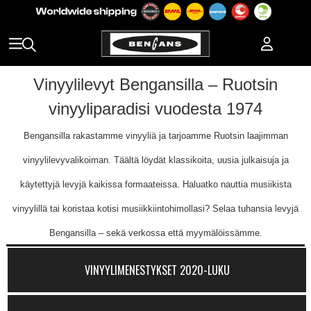
Vinyylilevyt Bengansilla – Ruotsin
vinyyliparadisi vuodesta 1974
Bengansilla rakastamme vinyyliä ja tarjoamme Ruotsin laajimman
vinyylilevyvalikoiman. Täältä löydät klassikoita, uusia julkaisuja ja
käytettyjä levyjä kaikissa formaateissa. Haluatko nauttia musiikista
vinyylillä tai koristaa kotisi musiikkiintohimollasi? Selaa tuhansia levyjä
Bengansilla – sekä verkossa että myymälöissämme.
VINYYLIMENESTYKSET 2020-LUKU