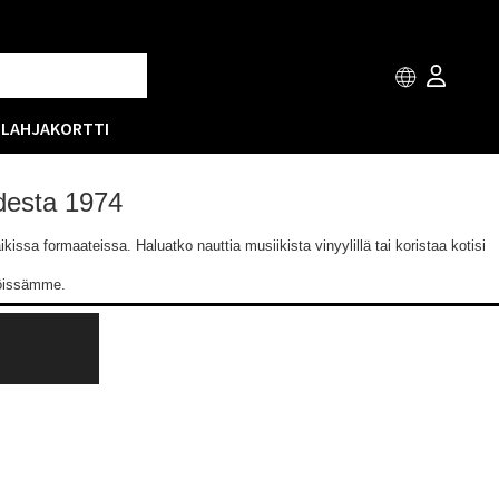
T
LAHJAKORTTI
odesta 1974
issa formaateissa. Haluatko nauttia musiikista vinyylillä tai koristaa kotisi
löissämme.