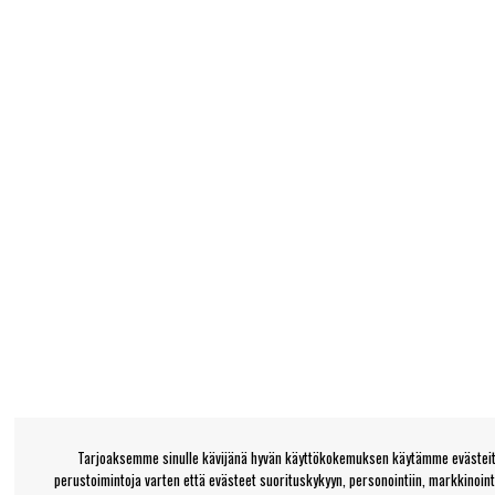
Tarjoaksemme sinulle kävijänä hyvän käyttökokemuksen käytämme evästeitä
perustoimintoja varten että evästeet suorituskykyyn, personointiin, markkinoin