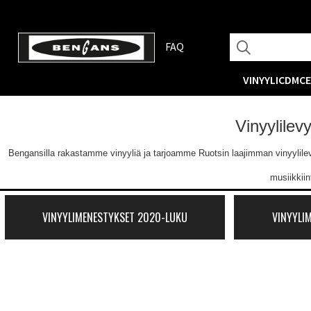
FAQ
VINYYLI
CD
MC
Vinyylilev
Bengansilla rakastamme vinyyliä ja tarjoamme Ruotsin laajimman vinyylilevyva
musiikkii
VINYYLIMENESTYKSET 2020-LUKU
VINYYLI