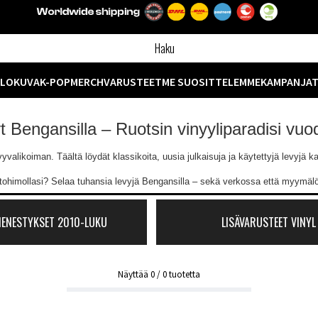
ELOKUVA
K-POP
MERCH
VARUSTEET
ME SUOSITTELEMME
KAMPANJA
yt Bengansilla – Ruotsin vinyyliparadisi vu
likoiman. Täältä löydät klassikoita, uusia julkaisuja ja käytettyjä levyjä kaik
ntohimollasi? Selaa tuhansia levyjä Bengansilla – sekä verkossa että myymä
MENESTYKSET 2010-LUKU
LISÄVARUSTEET VINYL
Näyttää
0
/
0
tuotetta