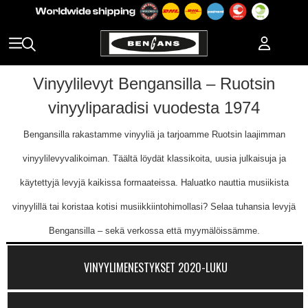
Vinyylilevyt Bengansilla – Ruotsin
vinyyliparadisi vuodesta 1974
Bengansilla rakastamme vinyyliä ja tarjoamme Ruotsin laajimman
vinyylilevyvalikoiman. Täältä löydät klassikoita, uusia julkaisuja ja
käytettyjä levyjä kaikissa formaateissa. Haluatko nauttia musiikista
vinyylillä tai koristaa kotisi musiikkiintohimollasi? Selaa tuhansia levyjä
Bengansilla – sekä verkossa että myymälöissämme.
VINYYLIMENESTYKSET 2020-LUKU