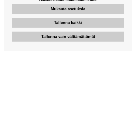
Mukauta asetuksia
Tallenna kaikki
Tallenna vain välttämättömät
Bengansin asiakaspalvelu
+46-31-42 52 23
Puhelinaika - arkipäivisin 10-12
support@bengans.se
Tieto
Yhteystiedot
Osto- ja toimitusehdot
Myymälämme ja aukioloajat
Tietoa Bengansista
Verkkokaupan asiakaspalvelu