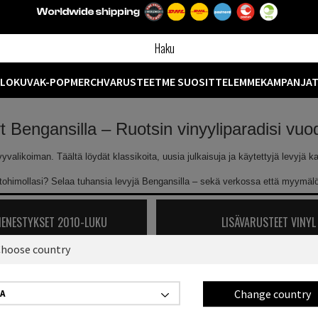
ELOKUVA
K-POP
MERCH
VARUSTEET
ME SUOSITTELEMME
KAMPANJA
yt Bengansilla – Ruotsin vinyyliparadisi vu
likoiman. Täältä löydät klassikoita, uusia julkaisuja ja käytettyjä levyjä kaik
ntohimollasi? Selaa tuhansia levyjä Bengansilla – sekä verkossa että myymä
MENESTYKSET 2010-LUKU
LISÄVARUSTEET VINYL
hoose country
Näyttää
0
/
0
tuotetta
Change country
A