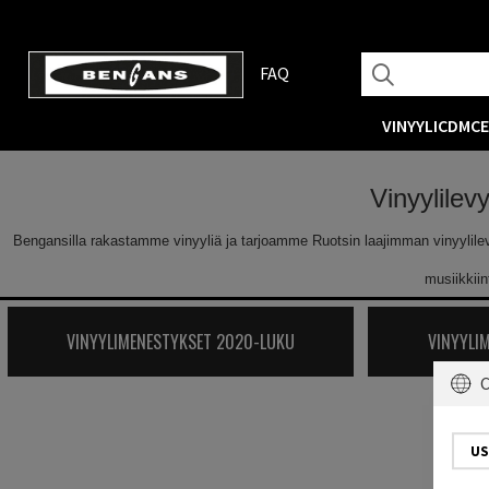
FAQ
VINYYLI
CD
MC
Vinyylilev
Bengansilla rakastamme vinyyliä ja tarjoamme Ruotsin laajimman vinyylilevyva
musiikkii
VINYYLIMENESTYKSET 2020-LUKU
VINYYLI
C
US