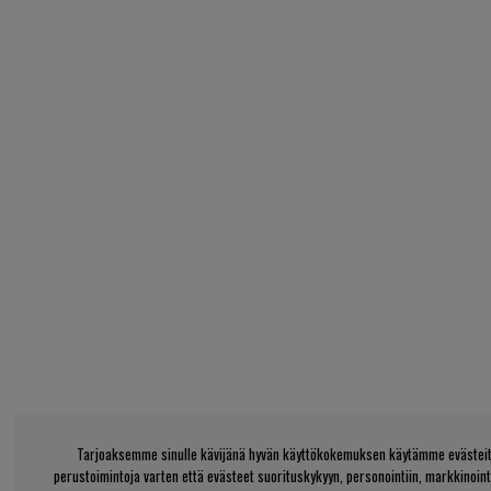
Tarjoaksemme sinulle kävijänä hyvän käyttökokemuksen käytämme evästeitä
perustoimintoja varten että evästeet suorituskykyyn, personointiin, markkinoin