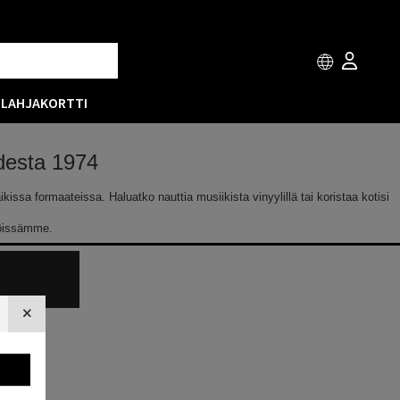
T
LAHJAKORTTI
odesta 1974
issa formaateissa. Haluatko nauttia musiikista vinyylillä tai koristaa kotisi
löissämme.