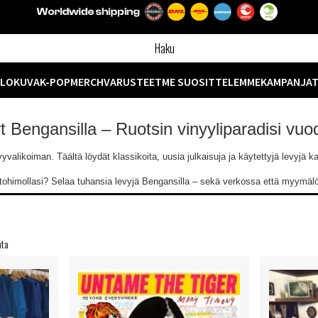
ELOKUVA
K-POP
MERCH
VARUSTEET
ME SUOSITTELEMME
KAMPANJA
yt Bengansilla – Ruotsin vinyyliparadisi vu
likoiman. Täältä löydät klassikoita, uusia julkaisuja ja käytettyjä levyjä kaik
ntohimollasi? Selaa tuhansia levyjä Bengansilla – sekä verkossa että myymä
nta