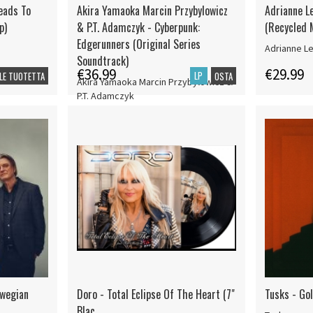
Leads To
Akira Yamaoka Marcin Przybylowicz
Adrianne L
p)
& P.T. Adamczyk - Cyberpunk:
(Recycled 
Edgerunners (Original Series
Adrianne L
Soundtrack)
€36.99
€29.99
LP
LE TUOTETTA
OSTA
Akira Yamaoka Marcin Przybylowicz &
P.T. Adamczyk
rwegian
Doro - Total Eclipse Of The Heart (7"
Tusks - Go
Blac