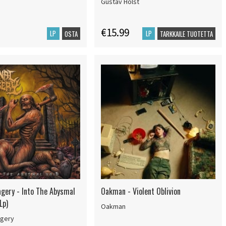
Gustav Holst
€15.99
LP
LP
OSTA
TARKKAILE TUOTETTA
agery - Into The Abysmal
Oakman - Violent Oblivion
Lp)
Oakman
agery