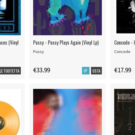
ces (Vinyl
Pussy - Pussy Plays Again (Vinyl Lp)
Concede - 
Pussy
Concede
€33.99
€17.99
LP
LE TUOTETTA
OSTA