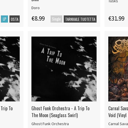
Tusks
Doro
€8.99
€31.99
LP
Single
OSTA
TARKKAILE TUOTETTA
Trip To
Ghost Funk Orchestra - A Trip To
Carnal Sav
The Moon (Seaglass Swirl)
Void (Vinyl 
Ghost Funk Orchestra
Carnal Sav