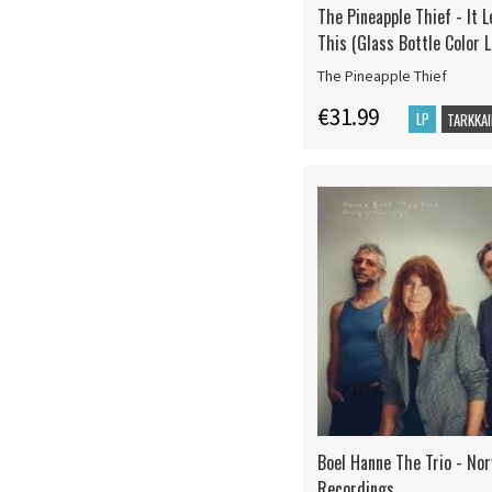
The Pineapple Thief - It 
This (Glass Bottle Color L
The Pineapple Thief
€31.99
LP
TARKKAI
Boel Hanne The Trio - No
Recordings