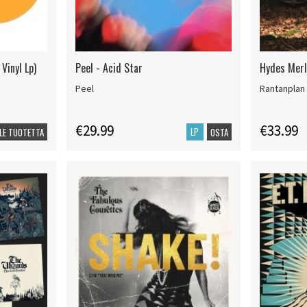
Vinyl Lp)
Peel - Acid Star
Hydes Merli
Peel
Rantanplan
€29.99
€33.99
LP
LE TUOTETTA
OSTA