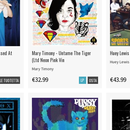
ssed At
Mary Timony - Untame The Tiger
Huey Lewis
(Ltd Neon Pink Vin
Huey Lewis
Mary Timony
€32.99
€43.99
LP
LE TUOTETTA
OSTA