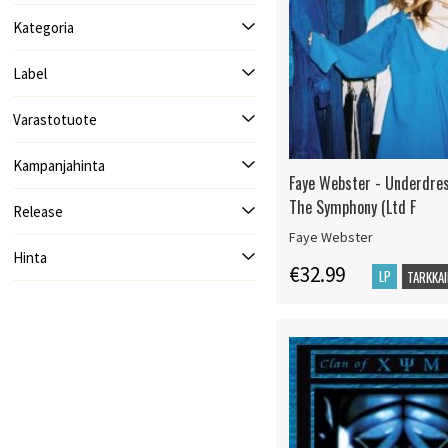
Kategoria
Label
Varastotuote
Kampanjahinta
Faye Webster - Underdre
The Symphony (Ltd F
Release
Faye Webster
Hinta
€32.99
LP
TARKKAI