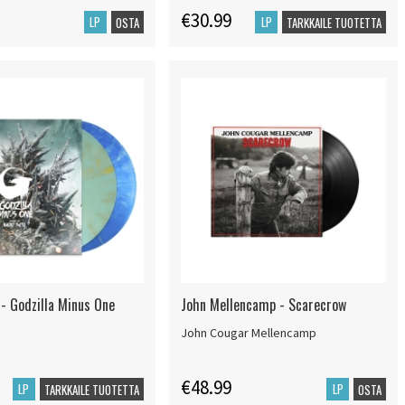
€30.99
LP
LP
OSTA
TARKKAILE TUOTETTA
 - Godzilla Minus One
John Mellencamp - Scarecrow
John Cougar Mellencamp
€48.99
LP
LP
TARKKAILE TUOTETTA
OSTA