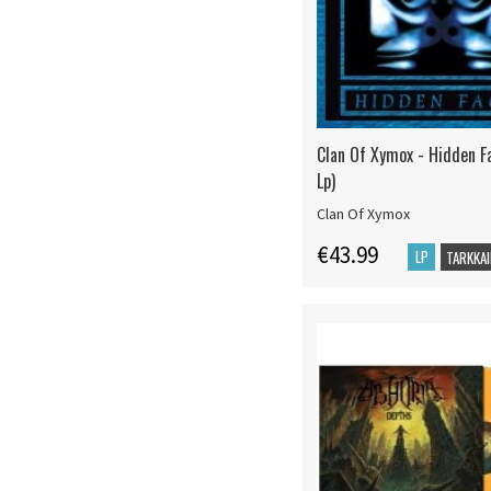
Clan Of Xymox - Hidden Fa
Lp)
Clan Of Xymox
€43.99
LP
TARKKAI