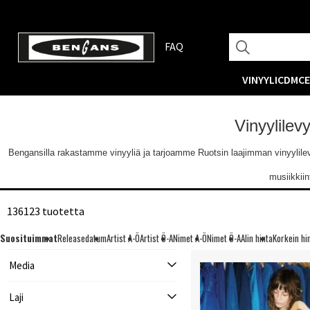
FAQ
VINYYLI
CD
MC
Vinyylilev
Bengansilla rakastamme vinyyliä ja tarjoamme Ruotsin laajimman vinyylilevyva
musiikkii
136123 tuotetta
Suosituimmat
Releasedatum
Artist A-Ö
Artist Ö-A
Nimet A-Ö
Nimet Ö-A
Alin hinta
Korkein hi
Media
Laji