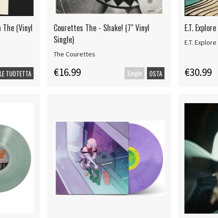
 The (Vinyl
Courettes The - Shake! (7" Vinyl
E.T. Explor
Single)
E.T. Explor
The Courettes
€16.99
€30.99
Single
LE TUOTETTA
OSTA