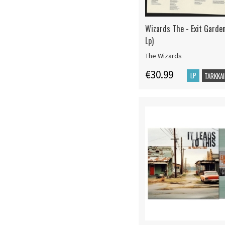
Wizards The - Exit Garden
Lp)
The Wizards
€30.99
LP
TARKKAI