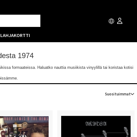
T
LAHJAKORTTI
odesta 1974
issa formaateissa. Haluatko nauttia musiikista vinyylillä tai koristaa kotisi
löissämme.
Suosituimmat