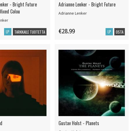
enker - Bright Future
Adrianne Lenker - Bright Future
Mixed Colou
Adrianne Lenker
enker
€28.99
LP
LP
TARKKAILE TUOTETTA
OSTA
ld
Gustav Holst - Planets