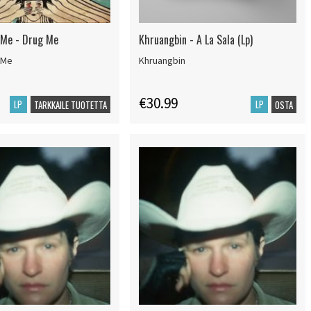
e Me - Drug Me
Khruangbin - A La Sala (Lp)
e Me
Khruangbin
€30.99
LP
LP
TARKKAILE TUOTETTA
OSTA