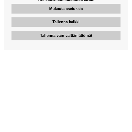
Mukauta asetuksia
Tallenna kaikki
Tallenna vain välttämättömät
Bengansin asiakaspalvelu
+46-31-42 52 23
Puhelinaika - arkipäivisin 10-12
support@bengans.se
Tieto
Yhteystiedot
Osto- ja toimitusehdot
Myymälämme ja aukioloajat
Tietoa Bengansista
Verkkokaupan asiakaspalvelu