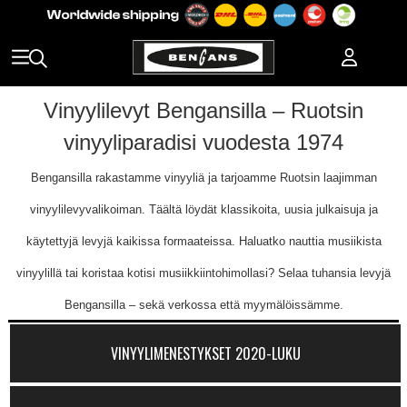
Vinyylilevyt Bengansilla – Ruotsin
vinyyliparadisi vuodesta 1974
Bengansilla rakastamme vinyyliä ja tarjoamme Ruotsin laajimman
vinyylilevyvalikoiman. Täältä löydät klassikoita, uusia julkaisuja ja
käytettyjä levyjä kaikissa formaateissa. Haluatko nauttia musiikista
vinyylillä tai koristaa kotisi musiikkiintohimollasi? Selaa tuhansia levyjä
Bengansilla – sekä verkossa että myymälöissämme.
VINYYLIMENESTYKSET 2020-LUKU