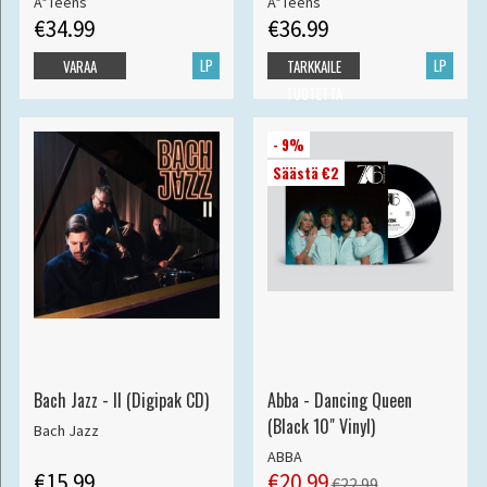
A*Teens
A*Teens
€34.99
€36.99
LP
LP
VARAA
TARKKAILE
TUOTETTA
- 9%
Säästä €2
Bach Jazz - II (Digipak CD)
Abba - Dancing Queen
(Black 10" Vinyl)
Bach Jazz
ABBA
€15.99
€20.99
€22.99