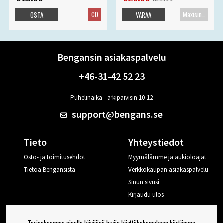
CD
Maxisingle
OSTA
VARAA
Bengansin asiakaspalvelu
+46-31-42 52 23
Puhelinaika - arkipäivisin 10-12
support@bengans.se
Tieto
Yhteystiedot
Osto- ja toimitusehdot
Myymälämme ja aukioloajat
Tietoa Bengansista
Verkkokaupan asiakaspalvelu
Sinun sivusi
Kirjaudu ulos
Haluan vinkkejä Bengansilta
Tarjoaksemme sinulle kävijänä hyvän käyttökokemuksen käytämme