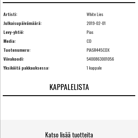
Artisti:
White Lies
Julkaisupäivämäärä:
2019-02-01
Levy-yhtiö:
Pias
Media:
CD
Tuotenumero:
PIASR445CDX
Viivakoodi:
5400863001056
Yksiköitä pakkauksessa:
1 kappale
KAPPALELISTA
Katso lisää tuotteita