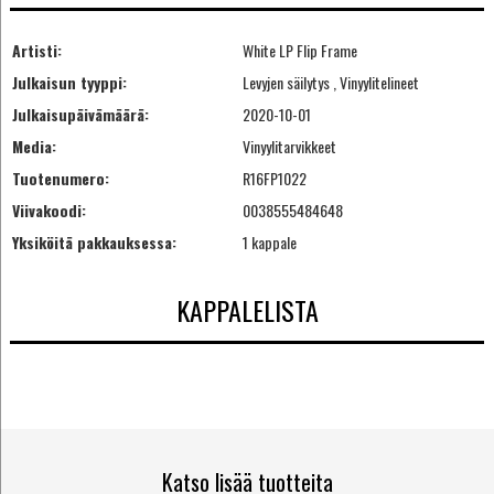
Artisti:
White LP Flip Frame
Julkaisun tyyppi:
Levyjen säilytys , Vinyylitelineet
Julkaisupäivämäärä:
2020-10-01
Media:
Vinyylitarvikkeet
Tuotenumero:
R16FP1022
Viivakoodi:
0038555484648
Yksiköitä pakkauksessa:
1 kappale
KAPPALELISTA
Katso lisää tuotteita