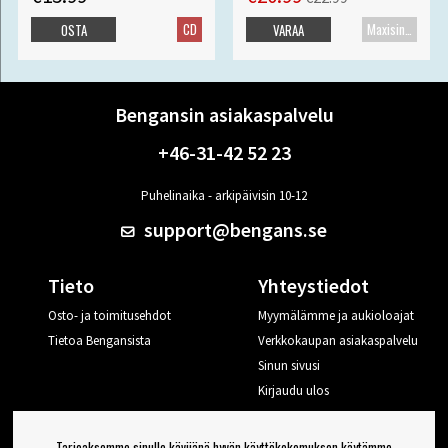
CD
Maxisingle
OSTA
VARAA
Bengansin asiakaspalvelu
+46-31-42 52 23
Puhelinaika - arkipäivisin 10-12
support@bengans.se
Tieto
Yhteystiedot
Osto- ja toimitusehdot
Myymälämme ja aukioloajat
Tietoa Bengansista
Verkkokaupan asiakaspalvelu
Sinun sivusi
Kirjaudu ulos
Haluan vinkkejä Bengansilta
Tarjoaksemme sinulle kävijänä hyvän käyttökokemuksen käytämme