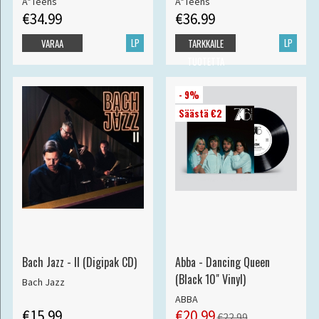
A*Teens
A*Teens
€34.99
€36.99
LP
LP
VARAA
TARKKAILE
TUOTETTA
- 9%
Säästä €2
Bach Jazz - II (Digipak CD)
Abba - Dancing Queen
(Black 10" Vinyl)
Bach Jazz
ABBA
€15.99
€20.99
€22.99