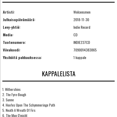
Artisti:
Wolcensmen
Julkaisupäivämäärä:
2018-11-30
Levy-yhtiö:
Indie Record
Media:
CD
Tuotenumero:
INDIE237CD
Viivakoodi:
7090014383865
Yksiköitä pakkauksessa:
1 kappale
KAPPALELISTA
1. Withershins
2. The Fyre-Bough
3. Sunne
4. Hoofes Upon The Schymmeringe Path
5. Neath A Wreath Of Firs
6. The Mon O'micht