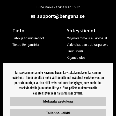
Puhelinaika - arkipäivisin 10-12
support@bengans.se
Tieto
Yhteystiedot
Osto- ja toimitusehdot
Myymälämme ja aukioloajat
Tietoa Bengansista
Verkkokaupan asiakaspalvelu
Sinun sivusi
Kirjaudu ulos
Haluan vinkkejä Bengansilta
Tarjoaksemme sinulle kävijänä hyvän käyttökokemuksen käytämme
evästeitä. Tämä sisältää sekä välttämättömät evästeet verkkosivuston
perustoimintoja varten että evästeet suorituskykyyn, personointiin,
OK
markkinointiin ja muuhun liittyen. Sinä päätät mukauttamalla
evästeasetuksesi haluamallasi tavalla.
Uutiskirjeen asetukset
Mukauta asetuksia
Seuraa meitä
Tallenna kaikki