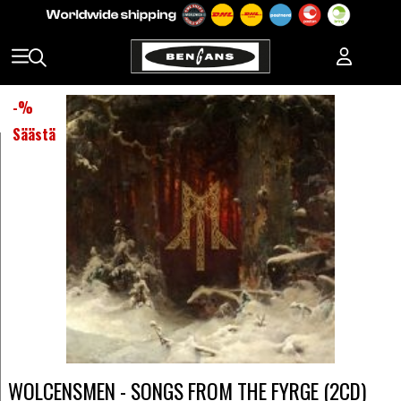
-
%
Säästä
WOLCENSMEN - SONGS FROM THE FYRGE (2CD)