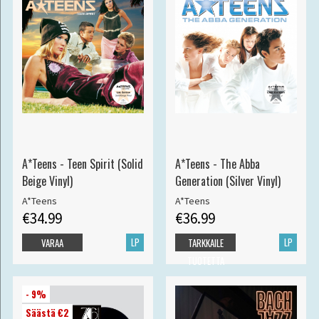
A*Teens - Teen Spirit (Solid
A*Teens - The Abba
Beige Vinyl)
Generation (Silver Vinyl)
A*Teens
A*Teens
€34.99
€36.99
LP
LP
VARAA
TARKKAILE
TUOTETTA
- 9%
Säästä €2