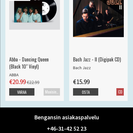
Abba - Dancing Queen
Bach Jazz - II (Digipak CD)
(Black 10" Vinyl)
Bach Jazz
ABBA
€20.99
€15.99
€22.99
Maxisingle
CD
VARAA
OSTA
Bengansin asiakaspalvelu
+46-31-42 52 23