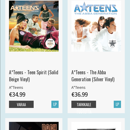
A*Teens - Teen Spirit (Solid
A*Teens - The Abba
Beige Vinyl)
Generation (Silver Vinyl)
A*Teens
A*Teens
€34.99
€36.99
LP
LP
VARAA
TARKKAILE
TUOTETTA