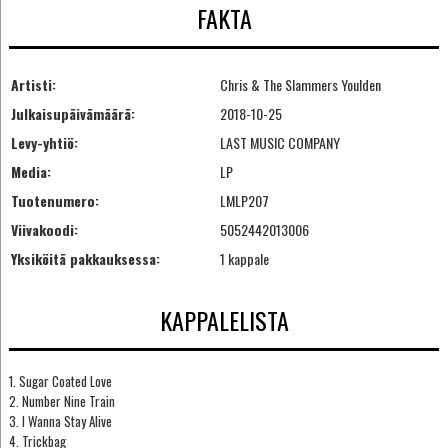
FAKTA
Artisti:
Chris & The Slammers Youlden
Julkaisupäivämäärä:
2018-10-25
Levy-yhtiö:
LAST MUSIC COMPANY
Media:
LP
Tuotenumero:
LMLP207
Viivakoodi:
5052442013006
Yksiköitä pakkauksessa:
1 kappale
KAPPALELISTA
1. Sugar Coated Love
2. Number Nine Train
3. I Wanna Stay Alive
4. Trickbag