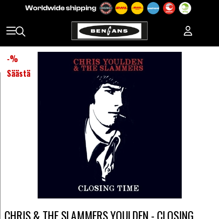
-
%
Säästä
CHRIS & THE SLAMMERS YOULDEN - CLOSING