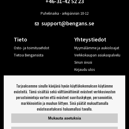
+46-31-42 52 23
Puhelinaika - arkipäivisin 10-12
support@bengans.se
Tieto
Yhteystiedot
Osto- ja toimitusehdot
Myymälämme ja aukioloajat
Tietoa Bengansista
Verkkokaupan asiakaspalvelu
Sinun sivusi
Kirjaudu ulos
Haluan vinkkejä Bengansilta
Tarjoaksemme sinulle kävijänä hyvän käyttökokemuksen käytämme
evästeitä. Tämä sisältää sekä välttämättömät evästeet verkkosivuston
perustoimintoja varten että evästeet suorituskykyyn, personointiin,
OK
markkinointiin ja muuhun liittyen. Sinä päätät mukauttamalla
evästeasetuksesi haluamallasi tavalla.
Uutiskirjeen asetukset
Mukauta asetuksia
Seuraa meitä