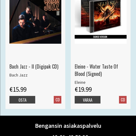
Bach Jazz - II (Digipak CD)
Eleine - Water Taste Of
Blood (Signed)
Bach Jazz
Eleine
€15.99
€19.99
CD
CD
OSTA
VARAA
Bengansin asiakaspalvelu