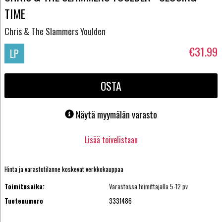
TIME
Chris & The Slammers Youlden
€31.99
LP
OSTA
Näytä myymälän varasto
Lisää toivelistaan
Hinta ja varastotilanne koskevat verkkokauppaa
Toimitusaika:
Varastossa toimittajalla 5-12 pv
Tuotenumero
3331486