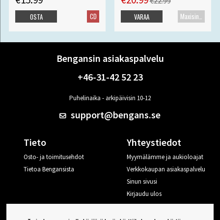
€22.99
CD
Maxisingle
OSTA
VARAA
Bengansin asiakaspalvelu
+46-31-42 52 23
Puhelinaika - arkipäivisin 10-12
support@bengans.se
Tieto
Yhteystiedot
Osto- ja toimitusehdot
Myymälämme ja aukioloajat
Tietoa Bengansista
Verkkokaupan asiakaspalvelu
Sinun sivusi
Kirjaudu ulos
Haluan vinkkejä Bengansilta