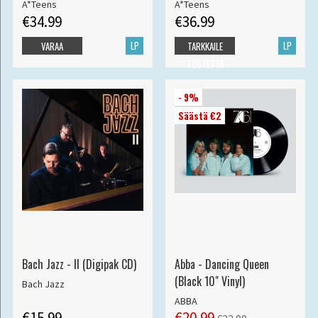
A*Teens
A*Teens
€34.99
€36.99
LP
LP
VARAA
TARKKAILE
TUOTETTA
- 9%
Säästä €2
Bach Jazz - II (Digipak CD)
Abba - Dancing Queen
(Black 10" Vinyl)
Bach Jazz
ABBA
€15.99
€20.99