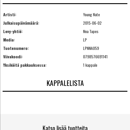
Artisti:
Young Nate
Julkaisupäivämäärä:
2015-06-02
Levy-yhtiö:
Nna Tapes
Media:
LP
Tuotenumero:
LPNNA059
Viivakoodi:
0798576691141
Yksiköitä pakkauksessa:
1 kappale
KAPPALELISTA
Katso lisää tuotteita