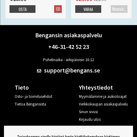
CD
Maxisingle
OSTA
VARAA
Bengansin asiakaspalvelu
+46-31-42 52 23
Puhelinaika - arkipäivisin 10-12
support@bengans.se
Tieto
Yhteystiedot
Osto- ja toimitusehdot
Myymälämme ja aukioloajat
Tietoa Bengansista
Verkkokaupan asiakaspalvelu
Sinun sivusi
Kirjaudu ulos
Haluan vinkkejä Bengansilta
Tarjoaksemme sinulle kävijänä hyvän käyttökokemuksen käytämme