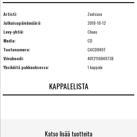
Artisti:
Zootcase
Julkaisupäivämäärä:
2018-10-12
Levy-yhtiö:
Chaos
Media:
CD
Tuotenumero:
CACD8497
Viivakoodi:
4012116849738
Yksiköitä pakkauksessa:
1 kappale
KAPPALELISTA
Katso lisää tuotteita