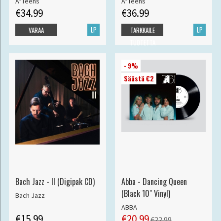
A*Teens
A*Teens
€34.99
€36.99
LP
LP
VARAA
TARKKAILE
TUOTETTA
- 9%
Säästä €2
Bach Jazz - II (Digipak CD)
Abba - Dancing Queen
(Black 10" Vinyl)
Bach Jazz
ABBA
€15.99
€20.99
€22.99