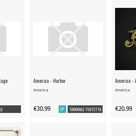
tage
America - Harbor
America - 
America
America
€30.99
€20.99
LP
LE
TARKKAILE TUOTETTA
TA