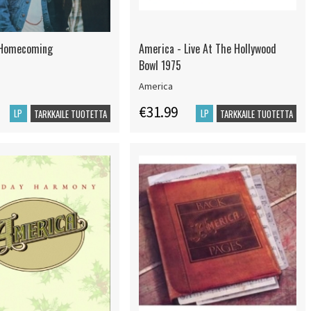
 Homecoming
America - Live At The Hollywood
Bowl 1975
America
€31.99
LP
LP
TARKKAILE TUOTETTA
TARKKAILE TUOTETTA