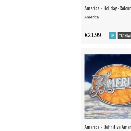
America - Holiday -Colou
America
€21.99
LP
TARKKAI
America - Definitive Ame