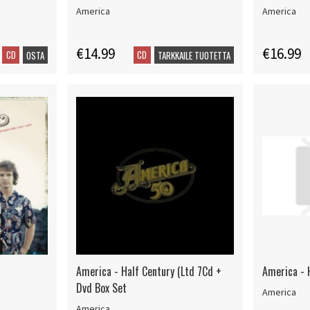
America
America
€14.99
€16.99
CD
CD
OSTA
TARKKAILE TUOTETTA
America - Half Century (Ltd 7Cd +
America - 
Dvd Box Set
America
America