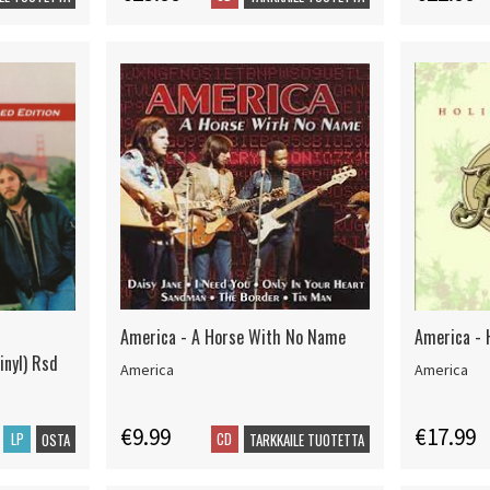
America - A Horse With No Name
America - 
inyl) Rsd
America
America
€9.99
€17.99
LP
CD
OSTA
TARKKAILE TUOTETTA