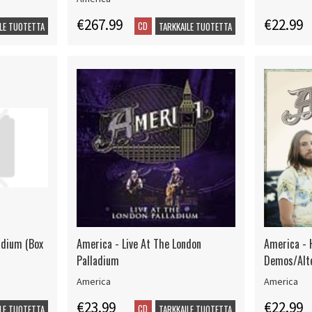
€267.99
€22.99
CD
LE TUOTETTA
TARKKAILE TUOTETTA
adium (Box
America - Live At The London
America - H
Palladium
Demos/Alte
America
America
€23.99
€22.99
CD
LE TUOTETTA
TARKKAILE TUOTETTA