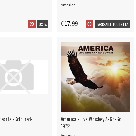
America
€17.99
CD
CD
OSTA
TARKKAILE TUOTETTA
Hearts -Coloured-
America - Live Whiskey A-Go-Go
1972
America