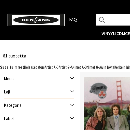
FAQ
VINYYLI
CD
MC
61 tuotetta
Suosituimmat
Releasedatum
Artist A-Ö
Artist Ö-A
Nimet A-Ö
Nimet Ö-A
Alin hinta
Korkein hi
Media
Laji
Kategoria
Label