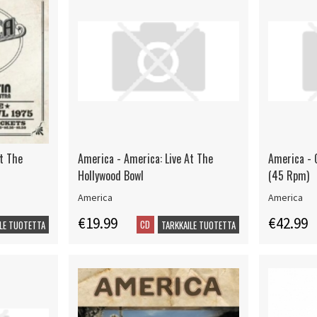
At The
America - America: Live At The
America - 
Hollywood Bowl
(45 Rpm)
America
America
€19.99
€42.99
CD
LE TUOTETTA
TARKKAILE TUOTETTA