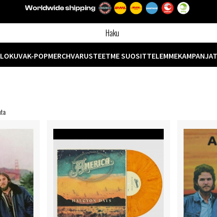
ELOKUVA
K-POP
MERCH
VARUSTEET
ME SUOSITTELEMME
KAMPANJA
nta