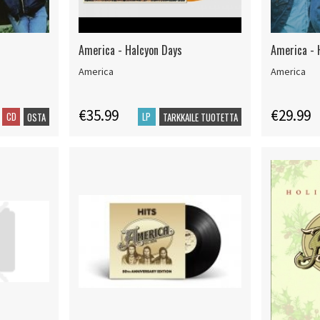
America - Halcyon Days
America -
America
America
€35.99
€29.99
CD
LP
OSTA
TARKKAILE TUOTETTA