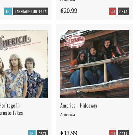
€20.99
LP
CD
TARKKAILE TUOTETTA
OSTA
eritage Ii:
America - Hideaway
rnate Takes
America
€13.99
LP
CD
OSTA
OSTA