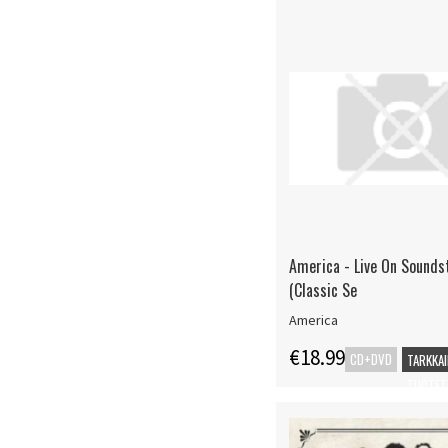
America - Live On Sounds
(Classic Se
America
€18.99
CD+DVD
TARKKAI
TUOTET