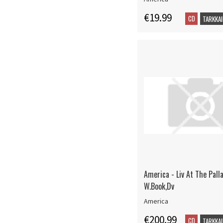
€19.99
CD
TARKKAI
America - Liv At The Pall
W.Book,Dv
America
€200.99
CD
TARKKAI