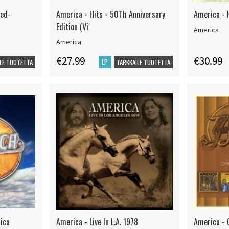
red-
America - Hits - 50Th Anniversary
America - 
Edition (Vi
America
America
€27.99
€30.99
LP
LE TUOTETTA
TARKKAILE TUOTETTA
rica
America - Live In L.A. 1978
America - 