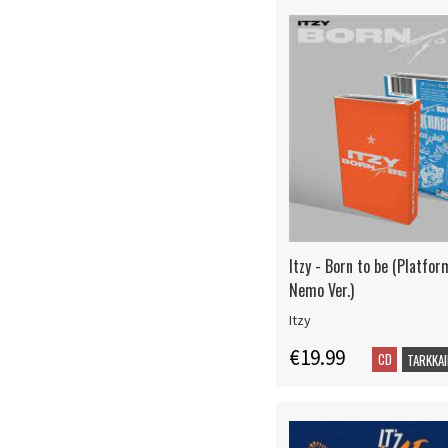
Itzy - Born to be (Platfo
Nemo Ver.)
Itzy
€19.99
CD
TARKKAI