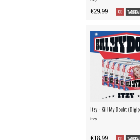
€29.99
CD
TARKKAI
Itzy - Kill My Doubt (Digi
Itzy
€18.99
CD
TARKKAI