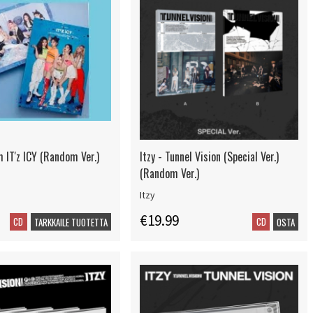
m IT'z ICY (Random Ver.)
Itzy - Tunnel Vision (Special Ver.)
(Random Ver.)
Itzy
€19.99
CD
CD
TARKKAILE TUOTETTA
OSTA