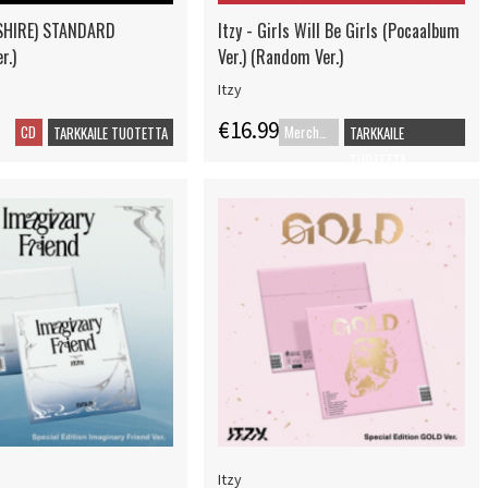
ESHIRE) STANDARD
Itzy - Girls Will Be Girls (Pocaalbum
r.)
Ver.) (Random Ver.)
Itzy
€16.99
CD
Merch+Code
TARKKAILE TUOTETTA
TARKKAILE
TUOTETTA
Itzy