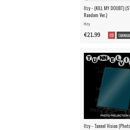
Itzy - (KILL MY DOUBT) 
Random Ver.)
Itzy
€21.99
CD
TARKKAI
Itzy - Tunnel Vision (Phot