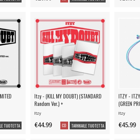
IMITED
Itzy - (KILL MY DOUBT) (STANDARD
ITZY - IT
Random Ver.) +
(GREEN PR
Itzy
Itzy
€44.99
€45.99
CD
LE TUOTETTA
TARKKAILE TUOTETTA