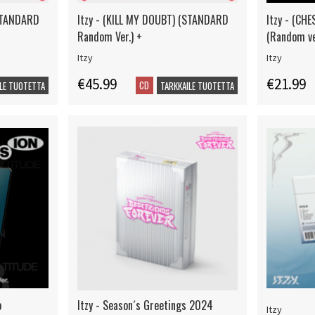
(STANDARD
Itzy - (KILL MY DOUBT) (STANDARD
Itzy - (CH
Random Ver.) +
(Random ve
Itzy
Itzy
€45.99
€21.99
CD
LE TUOTETTA
TARKKAILE TUOTETTA
o
Itzy - Season´s Greetings 2024
Itzy