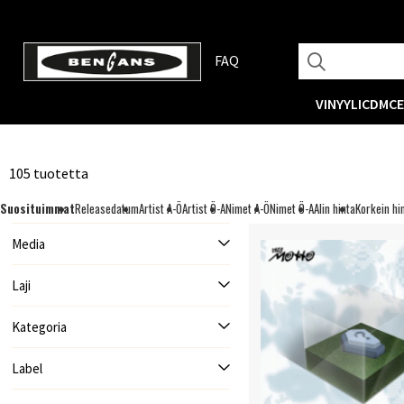
FAQ
VINYYLI
CD
MC
105 tuotetta
Suosituimmat
Releasedatum
Artist A-Ö
Artist Ö-A
Nimet A-Ö
Nimet Ö-A
Alin hinta
Korkein hi
Media
Laji
Kategoria
Label