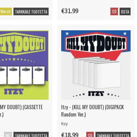
€31.99
Merch
CD
TARKKAILE TUOTETTA
OSTA
LL MY DOUBT) (CASSETTE
Itzy - (KILL MY DOUBT) (DIGIPACK
.)
Random Ver.)
Itzy
€18.99
MC
CD
TARKKAILE TUOTETTA
TARKKAILE TUOTETTA