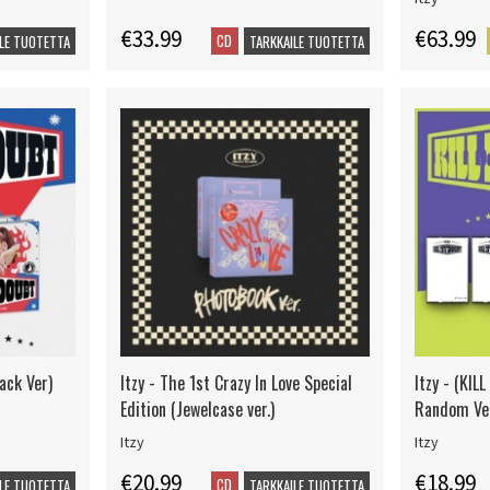
€33.99
€63.99
CD
LE TUOTETTA
TARKKAILE TUOTETTA
pack Ver)
Itzy - The 1st Crazy In Love Special
Itzy - (KI
Edition (Jewelcase ver.)
Random Ver
Itzy
Itzy
€20.99
€18.99
CD
LE TUOTETTA
TARKKAILE TUOTETTA