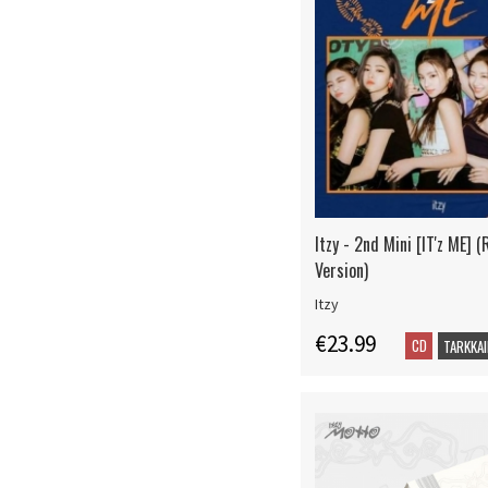
Itzy - 2nd Mini [IT'z ME]
Version)
Itzy
€23.99
CD
TARKKAI