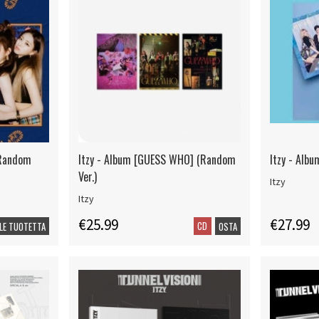
 (Random
Itzy - Album [GUESS WHO] (Random
Itzy - Albu
Ver.)
Itzy
Itzy
€25.99
€27.99
CD
LE TUOTETTA
OSTA