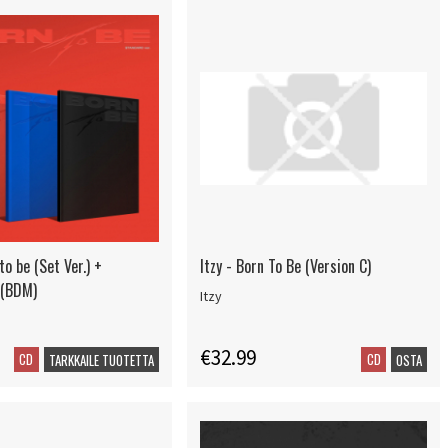
to be (Set Ver.) +
Itzy - Born To Be (Version C)
 (BDM)
Itzy
€32.99
CD
CD
TARKKAILE TUOTETTA
OSTA