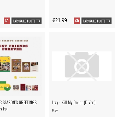
€21.99
CD
CD
TARKKAILE TUOTETTA
TARKKAILE TUOTETTA
23 SEASON'S GREETINGS
Itzy - Kill My Doubt (D Ver.)
s For
Itzy