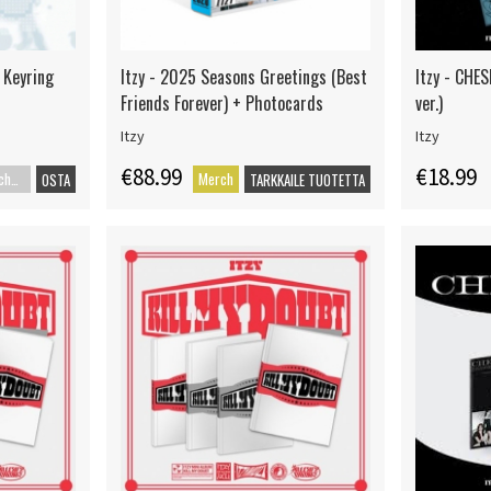
r Keyring
Itzy - 2025 Seasons Greetings (Best
Itzy - CHE
Friends Forever) + Photocards
ver.)
Itzy
Itzy
€88.99
€18.99
Merch+Code
Merch
OSTA
TARKKAILE TUOTETTA