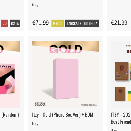
Itzy
€71.99
€21.99
CD
Merch
OSTA
TARKKAILE TUOTETTA
.) (Random)
Itzy - Gold (Phone Box Ver.) + BDM
ITZY - 20
Best Friend
Itzy
Itzy