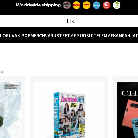
ELOKUVA
K-POP
MERCH
VARUSTEET
ME SUOSITTELEMME
KAMPANJA
nta