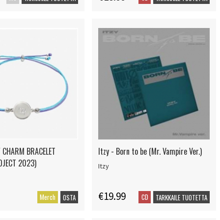
ZY CHARM BRACELET
Itzy - Born to be (Mr. Vampire Ver.)
OJECT 2023)
Itzy
€19.99
Merch
CD
OSTA
TARKKAILE TUOTETTA