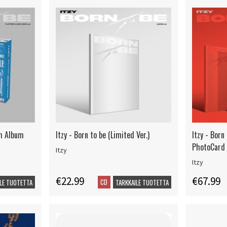
rm Album
Itzy - Born to be (Limited Ver.)
Itzy - Born 
PhotoCard
Itzy
Itzy
€22.99
€67.99
CD
LE TUOTETTA
TARKKAILE TUOTETTA