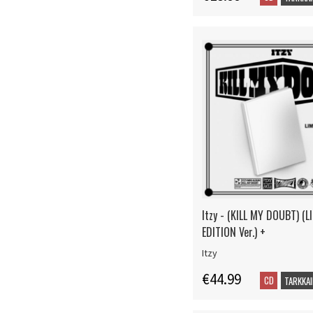
Itzy - (KILL MY DOUBT) (L
EDITION Ver.) +
Itzy
€44.99
CD
TARKKAI